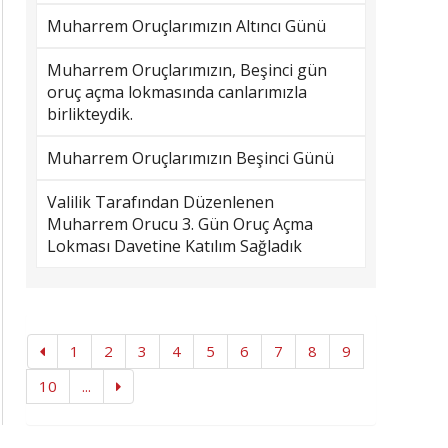
Muharrem Oruçlarımızın Altıncı Günü
Muharrem Oruçlarımızın, Beşinci gün
oruç açma lokmasında canlarımızla
birlikteydik.
Muharrem Oruçlarımızın Beşinci Günü
Valilik Tarafından Düzenlenen
Muharrem Orucu 3. Gün Oruç Açma
Lokması Davetine Katılım Sağladık
1
2
3
4
5
6
7
8
9
10
...