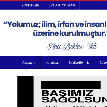
E-KÜTÜPHANE
CEM VAKFI YAYINLARI
Anasayfa
Kurumsal
Faaliyetlerimiz
Şube