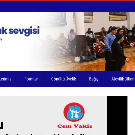
lerimiz
Formlar
Gönüllü Üyelik
Bağış
Alevilik Bilinm