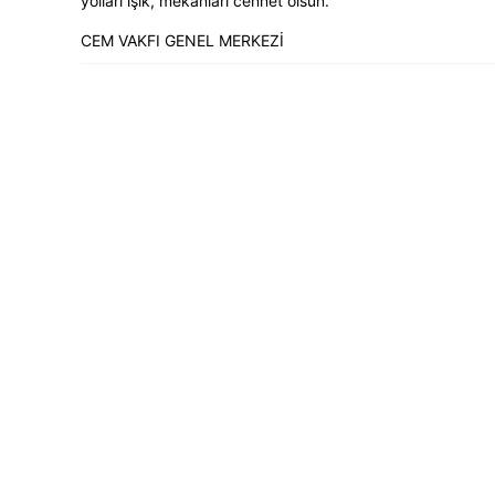
yolları ışık, mekânları cennet olsun.
CEM VAKFI GENEL MERKEZİ