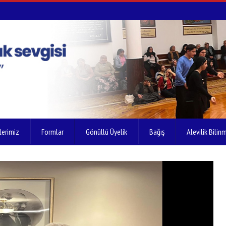
lerimiz
Formlar
Gönüllü Üyelik
Bağış
Alevilik Bilinm