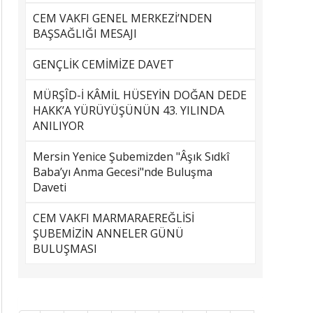
CEM VAKFI GENEL MERKEZİ’NDEN
BAŞSAĞLIĞI MESAJI
GENÇLİK CEMİMİZE DAVET
MÜRŞÎD-İ KÂMİL HÜSEYİN DOĞAN DEDE
HAKK’A YÜRÜYÜŞÜNÜN 43. YILINDA
ANILIYOR
Mersin Yenice Şubemizden "Âşık Sıdkî
Baba’yı Anma Gecesi"nde Buluşma
Daveti
CEM VAKFI MARMARAEREĞLİSİ
ŞUBEMİZİN ANNELER GÜNÜ
BULUŞMASI