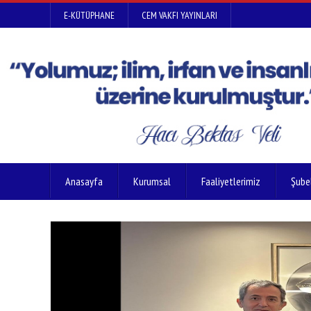
E-KÜTÜPHANE
CEM VAKFI YAYINLARI
Anasayfa
Kurumsal
Faaliyetlerimiz
Şube