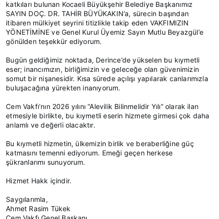
katkıları bulunan Kocaeli Büyükşehir Belediye Başkanımız
SAYIN DOÇ. DR. TAHİR BÜYÜKAKIN’a, sürecin başından
itibaren mülkiyet seyrini titizlikle takip eden VAKFIMIZIN
YÖNETİMİNE ve Genel Kurul Üyemiz Sayın Mutlu Beyazgül’e
gönülden teşekkür ediyorum.
Bugün geldiğimiz noktada, Derince’de yükselen bu kıymetli
eser; inancımızın, birliğimizin ve geleceğe olan güvenimizin
somut bir nişanesidir. Kısa sürede açılışı yapılarak canlarımızla
buluşacağına yürekten inanıyorum.
Cem Vakfı’nın 2026 yılını “Alevilik Bilinmelidir Yılı” olarak ilan
etmesiyle birlikte, bu kıymetli eserin hizmete girmesi çok daha
anlamlı ve değerli olacaktır.
Bu kıymetli hizmetin, ülkemizin birlik ve beraberliğine güç
katmasını temenni ediyorum. Emeği geçen herkese
şükranlarımı sunuyorum.
Hizmet Hakk içindir.
Saygılarımla,
Ahmet Rasim Tükek
Cem Vakfı Genel Başkanı