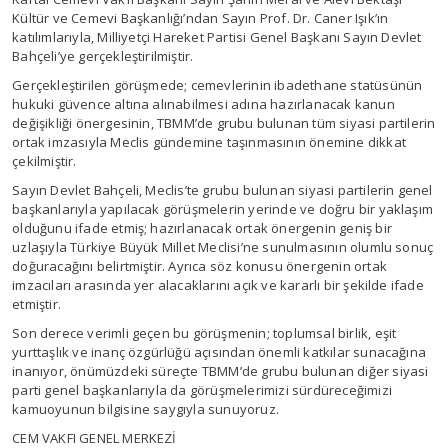
Kültür ve Cemevi Başkanlığı’ndan Sayın Prof. Dr. Caner Işık’ın
katılımlarıyla, Milliyetçi Hareket Partisi Genel Başkanı Sayın Devlet
Bahçeli’ye gerçekleştirilmiştir.
Gerçekleştirilen görüşmede; cemevlerinin ibadethane statüsünün
hukuki güvence altına alınabilmesi adına hazırlanacak kanun
değişikliği önergesinin, TBMM’de grubu bulunan tüm siyasi partilerin
ortak imzasıyla Meclis gündemine taşınmasının önemine dikkat
çekilmiştir.
Sayın Devlet Bahçeli, Meclis’te grubu bulunan siyasi partilerin genel
başkanlarıyla yapılacak görüşmelerin yerinde ve doğru bir yaklaşım
olduğunu ifade etmiş; hazırlanacak ortak önergenin geniş bir
uzlaşıyla Türkiye Büyük Millet Meclisi’ne sunulmasının olumlu sonuç
doğuracağını belirtmiştir. Ayrıca söz konusu önergenin ortak
imzacıları arasında yer alacaklarını açık ve kararlı bir şekilde ifade
etmiştir.
Son derece verimli geçen bu görüşmenin; toplumsal birlik, eşit
yurttaşlık ve inanç özgürlüğü açısından önemli katkılar sunacağına
inanıyor, önümüzdeki süreçte TBMM’de grubu bulunan diğer siyasi
parti genel başkanlarıyla da görüşmelerimizi sürdüreceğimizi
kamuoyunun bilgisine saygıyla sunuyoruz.
CEM VAKFI GENEL MERKEZİ