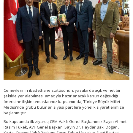
Cemevlerinin ibadethane statüsünün, yasalarda açık ve net bir
şekilde yer alabilmesi amacıyla hazırlanacak kanun değişikliği
önerisine ilişkin temaslarımız kapsamında, Türkiye Büyük Millet
Meclisi’nde grubu bulunan siyasi partilere yönelik ziyaretlerimize
başlanmıştır.
Bu kapsamda ilk ziyaret; CEM Vakfı Genel Başkanımız Sayın Ahmet
Rasim Tükek, AVF Genel Başkanı Sayın Dr. Haydar Baki Doğan,
Kartal Cemevi Vakfı Başkanı Sayın Şahin Meral ve Alevi Bektaşi