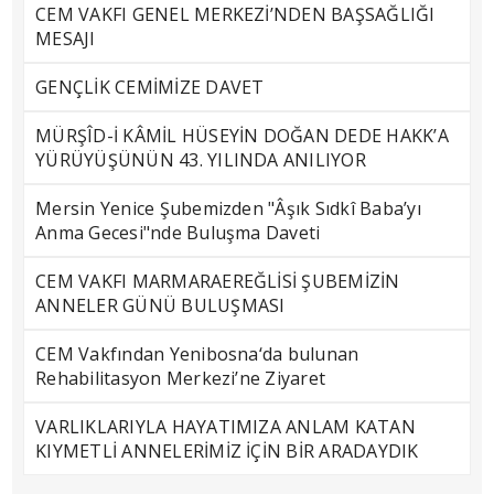
CEM VAKFI GENEL MERKEZİ’NDEN BAŞSAĞLIĞI
MESAJI
GENÇLİK CEMİMİZE DAVET
MÜRŞÎD-İ KÂMİL HÜSEYİN DOĞAN DEDE HAKK’A
YÜRÜYÜŞÜNÜN 43. YILINDA ANILIYOR
Mersin Yenice Şubemizden "Âşık Sıdkî Baba’yı
Anma Gecesi"nde Buluşma Daveti
CEM VAKFI MARMARAEREĞLİSİ ŞUBEMİZİN
ANNELER GÜNÜ BULUŞMASI
CEM Vakfından Yenibosna‘da bulunan
Rehabilitasyon Merkezi’ne Ziyaret
VARLIKLARIYLA HAYATIMIZA ANLAM KATAN
KIYMETLİ ANNELERİMİZ İÇİN BİR ARADAYDIK