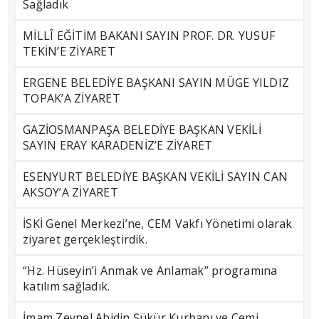
Sağladık
MİLLÎ EĞİTİM BAKANI SAYIN PROF. DR. YUSUF
TEKİN’E ZİYARET
ERGENE BELEDİYE BAŞKANI SAYIN MÜGE YILDIZ
TOPAK’A ZİYARET
GAZİOSMANPAŞA BELEDİYE BAŞKAN VEKİLİ
SAYIN ERAY KARADENİZ’E ZİYARET
ESENYURT BELEDİYE BAŞKAN VEKİLİ SAYIN CAN
AKSOY’A ZİYARET
İSKİ Genel Merkezi’ne, CEM Vakfı Yönetimi olarak
ziyaret gerçekleştirdik.
“Hz. Hüseyin’i Anmak ve Anlamak” programına
katılım sağladık.
İmam Zeynel Abidin Şükür Kurbanı ve Cemi