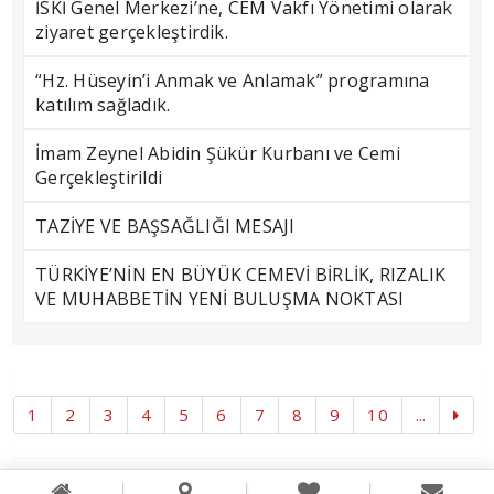
İSKİ Genel Merkezi’ne, CEM Vakfı Yönetimi olarak
ziyaret gerçekleştirdik.
“Hz. Hüseyin’i Anmak ve Anlamak” programına
katılım sağladık.
İmam Zeynel Abidin Şükür Kurbanı ve Cemi
Gerçekleştirildi
TAZİYE VE BAŞSAĞLIĞI MESAJI
TÜRKİYE’NİN EN BÜYÜK CEMEVİ BİRLİK, RIZALIK
VE MUHABBETİN YENİ BULUŞMA NOKTASI
1
2
3
4
5
6
7
8
9
10
...