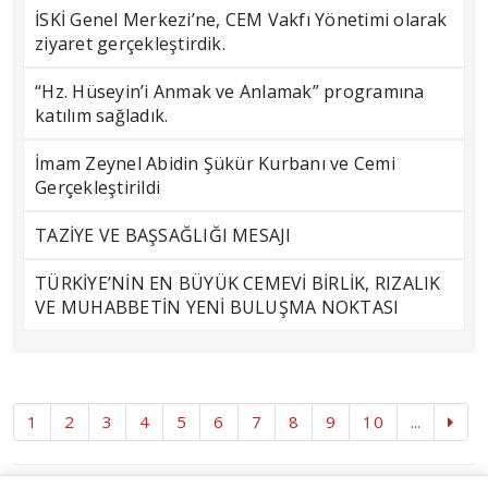
İSKİ Genel Merkezi’ne, CEM Vakfı Yönetimi olarak
ziyaret gerçekleştirdik.
“Hz. Hüseyin’i Anmak ve Anlamak” programına
katılım sağladık.
İmam Zeynel Abidin Şükür Kurbanı ve Cemi
Gerçekleştirildi
TAZİYE VE BAŞSAĞLIĞI MESAJI
TÜRKİYE’NİN EN BÜYÜK CEMEVİ BİRLİK, RIZALIK
VE MUHABBETİN YENİ BULUŞMA NOKTASI
1
2
3
4
5
6
7
8
9
10
...