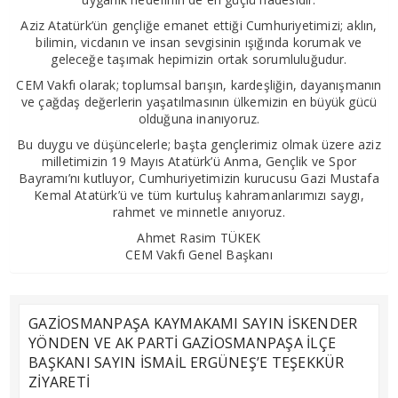
Aziz Atatürk’ün gençliğe emanet ettiği Cumhuriyetimizi; aklın,
bilimin, vicdanın ve insan sevgisinin ışığında korumak ve
geleceğe taşımak hepimizin ortak sorumluluğudur.
CEM Vakfı olarak; toplumsal barışın, kardeşliğin, dayanışmanın
ve çağdaş değerlerin yaşatılmasının ülkemizin en büyük gücü
olduğuna inanıyoruz.
Bu duygu ve düşüncelerle; başta gençlerimiz olmak üzere aziz
milletimizin 19 Mayıs Atatürk’ü Anma, Gençlik ve Spor
Bayramı’nı kutluyor, Cumhuriyetimizin kurucusu Gazi Mustafa
Kemal Atatürk’ü ve tüm kurtuluş kahramanlarımızı saygı,
rahmet ve minnetle anıyoruz.
Ahmet Rasim TÜKEK
CEM Vakfı Genel Başkanı
GAZİOSMANPAŞA KAYMAKAMI SAYIN İSKENDER
YÖNDEN VE AK PARTİ GAZİOSMANPAŞA İLÇE
BAŞKANI SAYIN İSMAİL ERGÜNEŞ’E TEŞEKKÜR
ZİYARETİ