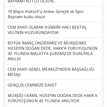
BAYRAMI KUTLU OLSUN…
19 Mayıs Atatürk’ü Anma, Gençlik ve Spor
Bayramı kutlu olsun
CEM VAKFI OLARAK HÜNKÂR HACI BEKTAŞ
VELİ’NİN HUZURUNDAYDIK
BÜYÜK İNANÇ ÖNDERİMİZ VE MÜRŞİDİMİZ
HÜSEYİN DOĞAN DEDE, HAKK’A YÜRÜYÜŞÜNÜN
43. YILINDA MALATYA ŞUBEMİZDE DUALARLA
ANILDI
CEM VAKFI GENEL MERKEZİ’NDEN BAŞSAĞLIĞI
MESAJI
GENÇLİK CEMİMİZE DAVET
MÜRŞÎD-İ KÂMİL HÜSEYİN DOĞAN DEDE HAKK’A
YÜRÜYÜŞÜNÜN 43. YILINDA ANILIYOR