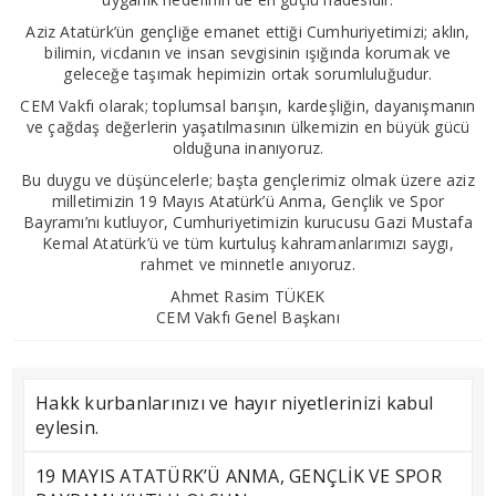
Aziz Atatürk’ün gençliğe emanet ettiği Cumhuriyetimizi; aklın,
bilimin, vicdanın ve insan sevgisinin ışığında korumak ve
geleceğe taşımak hepimizin ortak sorumluluğudur.
CEM Vakfı olarak; toplumsal barışın, kardeşliğin, dayanışmanın
ve çağdaş değerlerin yaşatılmasının ülkemizin en büyük gücü
olduğuna inanıyoruz.
Bu duygu ve düşüncelerle; başta gençlerimiz olmak üzere aziz
milletimizin 19 Mayıs Atatürk’ü Anma, Gençlik ve Spor
Bayramı’nı kutluyor, Cumhuriyetimizin kurucusu Gazi Mustafa
Kemal Atatürk’ü ve tüm kurtuluş kahramanlarımızı saygı,
rahmet ve minnetle anıyoruz.
Ahmet Rasim TÜKEK
CEM Vakfı Genel Başkanı
Hakk kurbanlarınızı ve hayır niyetlerinizi kabul
eylesin.
19 MAYIS ATATÜRK’Ü ANMA, GENÇLİK VE SPOR