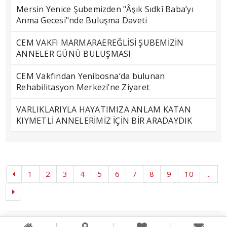
Mersin Yenice Şubemizden "Âşık Sıdkî Baba’yı
Anma Gecesi"nde Buluşma Daveti
CEM VAKFI MARMARAEREĞLİSİ ŞUBEMİZİN
ANNELER GÜNÜ BULUŞMASI
CEM Vakfından Yenibosna‘da bulunan
Rehabilitasyon Merkezi’ne Ziyaret
VARLIKLARIYLA HAYATIMIZA ANLAM KATAN
KIYMETLİ ANNELERİMİZ İÇİN BİR ARADAYDIK
1
2
3
4
5
6
7
8
9
10
...