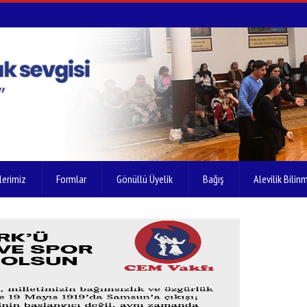
lerimiz
Formlar
Gönüllü Üyelik
Bağış
Alevilik Bilinm