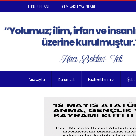
E-KÜTÜPHANE
CEM VAKFI YAYINLARI
Anasayfa
Kurumsal
Faaliyetlerimiz
Şube