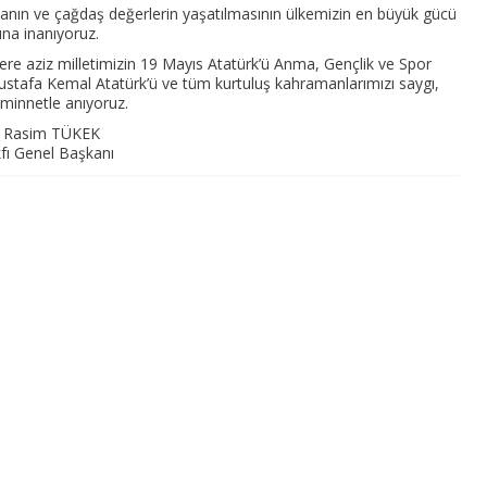
manın ve çağdaş değerlerin yaşatılmasının ülkemizin en büyük gücü
na inanıyoruz.
re aziz milletimizin 19 Mayıs Atatürk’ü Anma, Gençlik ve Spor
ustafa Kemal Atatürk’ü ve tüm kurtuluş kahramanlarımızı saygı,
minnetle anıyoruz.
 Rasim TÜKEK
ı Genel Başkanı