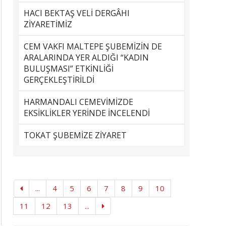
HACI BEKTAŞ VELİ DERGÂHI
ZİYARETİMİZ
CEM VAKFI MALTEPE ŞUBEMİZİN DE
ARALARINDA YER ALDIĞI “KADIN
BULUŞMASI” ETKİNLİĞİ
GERÇEKLEŞTİRİLDİ
HARMANDALI CEMEVİMİZDE
EKSİKLİKLER YERİNDE İNCELENDİ
TOKAT ŞUBEMİZE ZİYARET
...
4
5
6
7
8
9
10
11
12
13
...