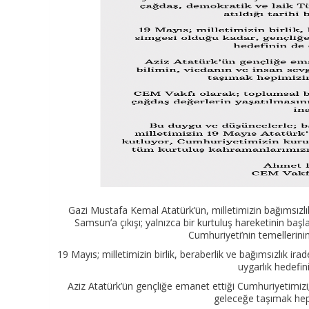
Gazi Mustafa Kemal Atatürk’ün, milletimizin bağımsız
Samsun’a çıkışı; yalnızca bir kurtuluş hareketinin baş
Cumhuriyeti’nin temellerinin 
19 Mayıs; milletimizin birlik, beraberlik ve bağımsızlık i
uygarlık hedefini
Aziz Atatürk’ün gençliğe emanet ettiği Cumhuriyetimizi; 
geleceğe taşımak hep