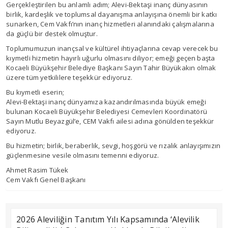
Gerçekleştirilen bu anlamlı adım; Alevi-Bektaşi inanç dünyasının
birlik, kardeşlik ve toplumsal dayanışma anlayışına önemli bir katkı
sunarken, Cem Vakfı’nın inanç hizmetleri alanındaki çalışmalarına
da güçlü bir destek olmuştur.
Toplumumuzun inançsal ve kültürel ihtiyaçlarına cevap verecek bu
kıymetli hizmetin hayırlı uğurlu olmasını diliyor; emeği geçen başta
Kocaeli Büyükşehir Belediye Başkanı Sayın Tahir Büyükakın olmak
üzere tüm yetkililere teşekkür ediyoruz.
Bu kıymetli eserin;
Alevi-Bektaşi inanç dünyamıza kazandırılmasında büyük emeği
bulunan Kocaeli Büyükşehir Belediyesi Cemevleri Koordinatörü
Sayın Mutlu Beyazgül’e, CEM Vakfı ailesi adına gönülden teşekkür
ediyoruz.
Bu hizmetin; birlik, beraberlik, sevgi, hoşgörü ve rızalık anlayışımızın
güçlenmesine vesile olmasını temenni ediyoruz.
Ahmet Rasim Tükek
Cem Vakfı Genel Başkanı
2026 Aleviliğin Tanıtım Yılı Kapsamında ‘Alevilik