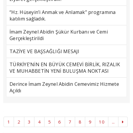
“Hz. Hüseyin’i Anmak ve Anlamak” programına
katılım sağladık.
İmam Zeynel Abidin Şükür Kurbanı ve Cemi
Gerçekleştirildi
TAZİYE VE BAŞSAĞLIĞI MESAJI
TÜRKİYE’NİN EN BÜYÜK CEMEVİ BİRLİK, RIZALIK
VE MUHABBETİN YENİ BULUŞMA NOKTASI
Derince İmam Zeynel Abidin Cemevimiz Hizmete
Açıldı
1
2
3
4
5
6
7
8
9
10
...