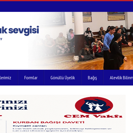
lerimiz
Formlar
Gönüllü Üyelik
Bağış
Alevilik Bilinm