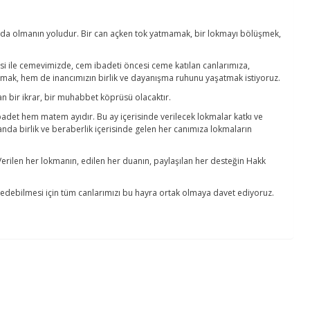
ında olmanın yoludur. Bir can açken tok yatmamak, bir lokmayı bölüşmek,
 ile cemevimizde, cem ibadeti öncesi ceme katılan canlarımıza,
tırmak, hem de inancımızın birlik ve dayanışma ruhunu yaşatmak istiyoruz.
n bir ikrar, bir muhabbet köprüsü olacaktır.
et hem matem ayıdır. Bu ay içerisinde verilecek lokmalar katkı ve
da birlik ve beraberlik içerisinde gelen her canımıza lokmaların
erilen her lokmanın, edilen her duanın, paylaşılan her desteğin Hakk
 edebilmesi için tüm canlarımızı bu hayra ortak olmaya davet ediyoruz.