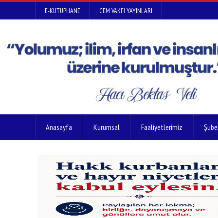
E-KÜTÜPHANE
CEM VAKFI YAYINLARI
Anasayfa
Kurumsal
Faaliyetlerimiz
Şube