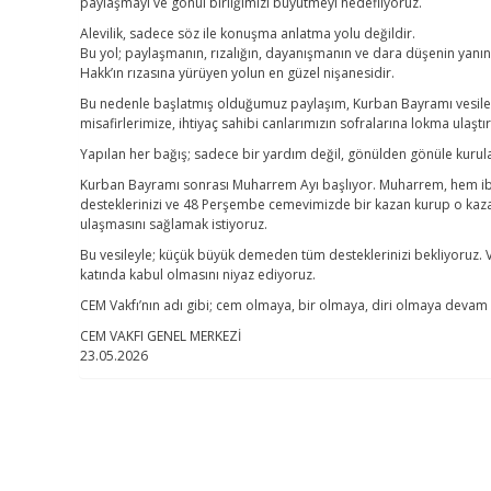
paylaşmayı ve gönül birliğimizi büyütmeyi hedefliyoruz.
Alevilik, sadece söz ile konuşma anlatma yolu değildir.
Bu yol; paylaşmanın, rızalığın, dayanışmanın ve dara düşenin yan
Hakk’ın rızasına yürüyen yolun en güzel nişanesidir.
Bu nedenle başlatmış olduğumuz paylaşım, Kurban Bayramı vesilesi
misafirlerimize, ihtiyaç sahibi canlarımızın sofralarına lokma ulaş
Yapılan her bağış; sadece bir yardım değil, gönülden gönüle kurula
Kurban Bayramı sonrası Muharrem Ayı başlıyor. Muharrem, hem ibad
desteklerinizi ve 48 Perşembe cemevimizde bir kazan kurup o kazan
ulaşmasını sağlamak istiyoruz.
Bu vesileyle; küçük büyük demeden tüm desteklerinizi bekliyoruz. V
katında kabul olmasını niyaz ediyoruz.
CEM Vakfı’nın adı gibi; cem olmaya, bir olmaya, diri olmaya devam
CEM VAKFI GENEL MERKEZİ
23.05.2026