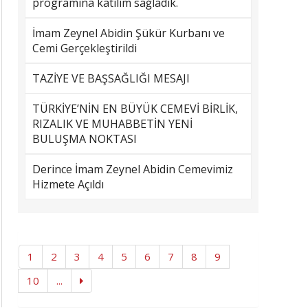
programına katılım sağladık.
İmam Zeynel Abidin Şükür Kurbanı ve
Cemi Gerçekleştirildi
TAZİYE VE BAŞSAĞLIĞI MESAJI
TÜRKİYE’NİN EN BÜYÜK CEMEVİ BİRLİK,
RIZALIK VE MUHABBETİN YENİ
BULUŞMA NOKTASI
Derince İmam Zeynel Abidin Cemevimiz
Hizmete Açıldı
1
2
3
4
5
6
7
8
9
10
...