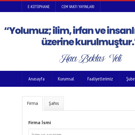
E-KÜTÜPHANE
CEM VAKFI YAYINLARI
Anasayfa
Kurumsal
Faaliyetlerimiz
Şube
Firma
Şahıs
Firma İsmi