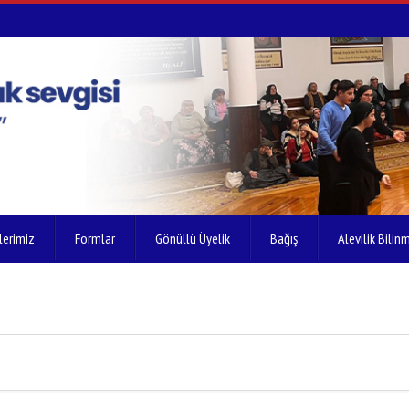
lerimiz
Formlar
Gönüllü Üyelik
Bağış
Alevilik Bilinm