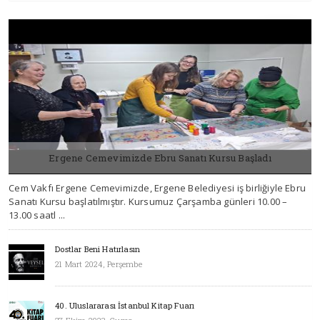
Tümü
Ergene Cemevimizde Ebru Sanatı Kursu Başladı
Cem Vakfı Ergene Cemevimizde, Ergene Belediyesi iş birliğiyle Ebru
08 NISAN 2026, ÇARŞAMBA
Sanatı Kursu başlatılmıştır. Kursumuz Çarşamba günleri 10.00 –
13.00 saatl ...
Dostlar Beni Hatırlasın
21 Mart 2024, Perşembe
40. Uluslararası İstanbul Kitap Fuarı