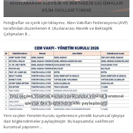
ULUSLARARASI ALEVİLİK VE BEKTAŞİLİK ÇALIŞMALARI
BİLİM ÖDÜLLERİ TÖRENİ
Fotoğraflar ve içerik için tıklayınız. Alevi Vakıfları Federasyonu (AVF)
11 NISAN 2026, CUMARTESI
tarafından düzenlenen 4. Uluslararası Alevilik ve Bektaşilik
Çalışmaları B ...
Yeni seçilen Yönetim Kurulu üyelerimize yönelik kurumsal
işleyişe dair bilgilendirmeler paylaşılmıştır.
Yeni seçilen Yönetim Kurulu üyelerimize yönelik kurumsal işleyişe
11 NISAN 2026, CUMARTESI
dair bilgilendirmeler paylaşılmıştır. Bu kapsamda; vakfımızın
kurumsal yapısının ...