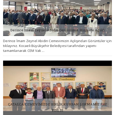
Derince İmam Zeynel Abidin Cemevimiz Hizmete Açıldı
Derince İmam Zeynel Abidin Cemevimizin Açılışından Görüntüler için
07 TEMMUZ 2026, SALI
tıklayınız. Kocaeli Büyükşehir Belediyesi tarafından yapımı
tamamlanarak CEM Vak ...
ÇATALCA CEMEVİMİZDE BİRLİK KURBAN LOKMAMIZ PAY
EDİLDİ