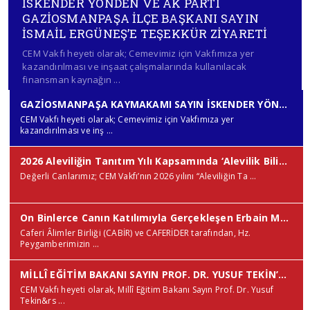
İSKENDER YÖNDEN VE AK PARTİ
GAZİOSMANPAŞA İLÇE BAŞKANI SAYIN
İSMAİL ERGÜNEŞ’E TEŞEKKÜR ZİYARETİ
CEM Vakfı heyeti olarak; Cemevimiz için Vakfımıza yer
kazandırılması ve inşaat çalışmalarında kullanılacak
finansman kaynağın ...
GAZİOSMANPAŞA KAYMAKAMI SAYIN İSKENDER YÖNDEN VE AK PARTİ GAZİOSMANPAŞA İLÇE BAŞKANI SAYIN İSMAİL ERGÜNEŞ’E TEŞEKKÜR ZİYARETİ
CEM Vakfı heyeti olarak; Cemevimiz için Vakfımıza yer
kazandırılması ve inş ...
2026 Aleviliğin Tanıtım Yılı Kapsamında ‘Alevilik Bilinmelidir’ Çalışmamız Hakkında Bilgilendirme ve Teşekkür
Değerli Canlarımız; CEM Vakfı’nın 2026 yılını “Aleviliğin Ta ...
On Binlerce Canın Katılımıyla Gerçekleşen Erbain Matem Merasimi’ne CEM Vakfı Olarak Katılım Sağladık
Caferi Âlimler Birliği (CABİR) ve CAFERİDER tarafından, Hz.
Peygamberimizin ...
MİLLÎ EĞİTİM BAKANI SAYIN PROF. DR. YUSUF TEKİN’E ZİYARET
CEM Vakfı heyeti olarak, Millî Eğitim Bakanı Sayın Prof. Dr. Yusuf
Tekin&rs ...