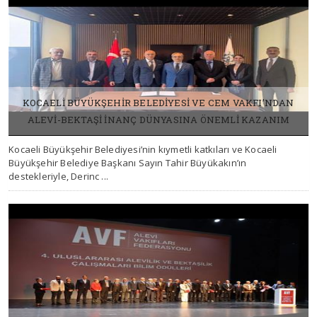
KOCAELİ BÜYÜKŞEHİR BELEDİYESİ VE CEM VAKFI’NDAN
ALEVİ-BEKTAŞİ İNANÇ DÜNYASINA ÖNEMLİ KAZANIM
Kocaeli Büyükşehir Belediyesi’nin kıymetli katkıları ve Kocaeli
03 HAZIRAN 2026, ÇARŞAMBA
Büyükşehir Belediye Başkanı Sayın Tahir Büyükakın’ın
destekleriyle, Derinc ...