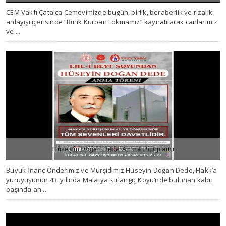
CEM Vakfı Çatalca Cemevimizde bugün, birlik, beraberlik ve rızalık
03 HAZIRAN 2026, ÇARŞAMBA
anlayışı içerisinde “Birlik Kurban Lokmamız” kaynatılarak canlarımız
ve ...
Hüseyin Doğan Dede Anma Programı
Büyük İnanç Önderimiz ve Mürşidimiz Hüseyin Doğan Dede, Hakk’a
15 MAYIS 2026, CUMA
yürüyüşünün 43. yılında Malatya Kırlangıç Köyü’nde bulunan kabri
başında an ...