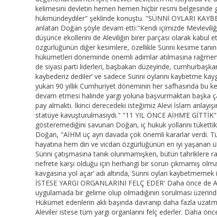
kelimesini devletin hemen hemen hiçbir resmi belgesinde gö
hükmündeydiler" şeklinde konuştu. "SÜNNİ OYLARI KAYBED
anlatan Doğan şöyle devam etti:"Kendi içimizde Mevleviliği,
düşünce ekollerini de Aleviliğin birer parçası olarak kabul 
özgürlüğünün diğer kesimlere, özellikle Sünni kesime tanınd
hükümetleri döneminde önemli adımlar atılmasına rağmen,
de siyasi parti liderleri, başbakan düzeyinde, cumhurbaşka
kaybederiz dediler’ ve sadece Sünni oylarını kaybetme kaygısı
yukarı 90 yıllık Cumhuriyet döneminin her safhasında bu k
devam etmesi halinde yargı yoluna başvurmaktan başka ça
pay almaktı. İkinci derecedeki isteğimiz Alevi İslam anlayış
statüye kavuşturulmasıydı." "11 YIL ÖNCE AİHM’E GİTTİK" S
gösteremediğini savunan Doğan, iç hukuk yollarını tükettik
Doğan, "AİHM üç ayrı davada çok önemli kararlar verdi. Tü
hayatına hem din ve vicdan özgürlüğünün en iyi yaşanan ülke
Sünni çatışmasına tanık olunmamışken, bütün tahriklere rağm
nefrete karşı olduğu için herhangi bir sorun çıkmamış olmas
kavgasına yol açar’ adı altında, Sünni oyları kaybetmemek i
İSTESE YARGI ORGANLARINI FELÇ EDER' Daha önce de AİHM’
uygulamada bir gelime olup olmadığının sorulması üzerinde
Hükümet edenlerin aklı başında davranıp daha fazla uzatm
Aleviler istese tüm yargı organlarını felç ederler. Daha önce