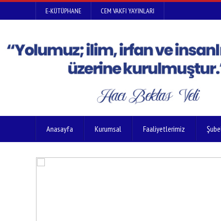
E-KÜTÜPHANE
CEM VAKFI YAYINLARI
Anasayfa
Kurumsal
Faaliyetlerimiz
Şube