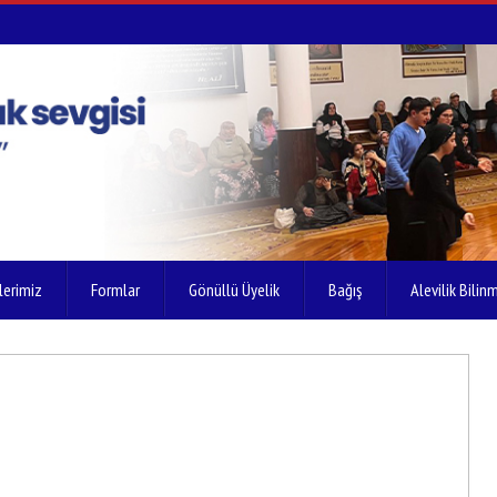
lerimiz
Formlar
Gönüllü Üyelik
Bağış
Alevilik Bilinm