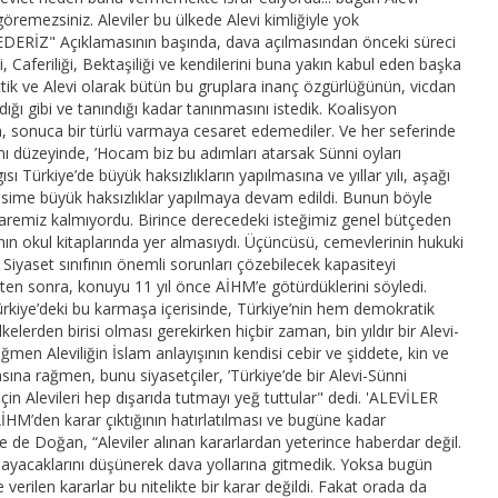
remezsiniz. Aleviler bu ülkede Alevi kimliğiyle yok
ERİZ" Açıklamasının başında, dava açılmasından önceki süreci
 Caferiliği, Bektaşiliği ve kendilerini buna yakın kabul eden başka
ettik ve Alevi olarak bütün bu gruplara inanç özgürlüğünün, vicdan
ığı gibi ve tanındığı kadar tanınmasını istedik. Koalisyon
 sonuca bir türlü varmaya cesaret edemediler. Ve her seferinde
nı düzeyinde, ’Hocam biz bu adımları atarsak Sünni oyları
 Türkiye’de büyük haksızlıkların yapılmasına ve yıllar yılı, aşağı
esime büyük haksızlıklar yapılmaya devam edildi. Bunun böyle
remiz kalmıyordu. Birince derecedeki isteğimiz genel bütçeden
ının okul kitaplarında yer almasıydı. Üçüncüsü, cemevlerinin hukuki
iyaset sınıfının önemli sorunları çözebilecek kapasiteyi
ten sonra, konuyu 11 yıl önce AİHM’e götürdüklerini söyledi.
rkiye’deki bu karmaşa içerisinde, Türkiye’nin hem demokratik
lerden birisi olması gerekirken hiçbir zaman, bin yıldır bir Alevi-
en Aleviliğin İslam anlayışının kendisi cebir ve şiddete, kin ve
ına rağmen, bunu siyasetçiler, ’Türkiye’de bir Alevi-Sünni
çin Alevileri hep dışarıda tutmayı yeğ tuttular" dedi. 'ALEVİLER
den karar çıktığının hatırlatılması ve bugüne kadar
 de Doğan, “Aleviler alınan kararlardan yeterince haberdar değil.
ayacaklarını düşünerek dava yollarına gitmedik. Yoksa bugün
 verilen kararlar bu nitelikte bir karar değildi. Fakat orada da