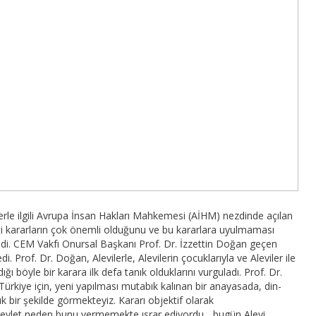
erle ilgili Avrupa İnsan Hakları Mahkemesi (AİHM) nezdinde açılan
ği kararların çok önemli olduğunu ve bu kararlara uyulmaması
ledi. CEM Vakfı Onursal Başkanı Prof. Dr. İzzettin Doğan geçen
i. Prof. Dr. Doğan, Alevilerle, Alevilerin çocuklarıyla ve Aleviler ile
ğı böyle bir karara ilk defa tanık olduklarını vurguladı. Prof. Dr.
ürkiye için, yeni yapılması mutabık kalınan bir anayasada, din-
ık bir şekilde görmekteyiz. Kararı objektif olarak
e devlet neden bunu vermemekte ısrar ediyordu... bugün Alevi