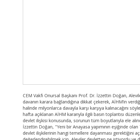
CEM Vakfı Onursal Başkanı Prof. Dr. İzzettin Doğan, Alevil
davanın karara bağlandığına dikkat çekerek, AİHM’in verdi
halinde milyonlarca davayla karşı karşıya kalınacağını söy
hafta açıklanan AİHM kararıyla ilgili basın toplantısı düzenled
devlet ilişkisi konusunda, sorunun tüm boyutlarıyla ele alındı
İzzettin Doğan, "Yeni bir Anayasa yapımının eşiğinde olan T
devlet ilişkilerinin hangi temellere dayanması gerektiğini aç
değerlendirebilmek için, Aleviler devletten ne istiyordu v