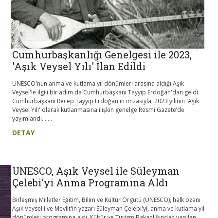
Cumhurbaşkanlığı Genelgesi ile 2023,
'Aşık Veysel Yılı' İlan Edildi
UNESCO'nun anma ve kutlama yıl dönümleri arasına aldığı Aşık
Veysel'le ilgili bir adım da Cumhurbaşkanı Tayyip Erdoğan'dan geldi.
Cumhurbaşkanı Recep Tayyip Erdoğan'ın imzasıyla, 2023 yılının 'Aşık
Veysel Yılı' olarak kutlanmasına ilişkin genelge Resmi Gazete’de
yayımlandı... ...
DETAY
UNESCO, Aşık Veysel ile Süleyman
Çelebi'yi Anma Programına Aldı
Birleşmiş Milletler Eğitim, Bilim ve Kültür Örgütü (UNESCO), halk ozanı
Aşık Veysel'i ve Mevlit'in yazarı Süleyman Çelebi'yi, anma ve kutlama yıl
dönümleri programına aldı. Kültür ve Turizm Bakanlığından yapılan