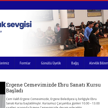
lerimiz
Formlar
Gönüllü Üyelik
Bağış
Alevilik Bilinm
Ergene Cemevimizde Ebru Sanatı Kursu
Başladı
Cem Vakfı Ergene Cemevimizde, Ergene Belediyesi iş birliğiyle Ebru
Sanatı Kursu başlatılmıştır. Kursumuz Çarşamba günleri 10.00 – 13.00
saatleri arasında Ergene Cemevimizde devam edecektir.