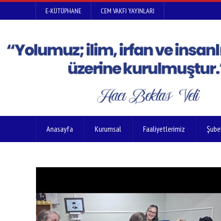
E-KÜTÜPHANE
CEM VAKFI YAYINLARI
Anasayfa
Kurumsal
Faaliyetlerimiz
Şube