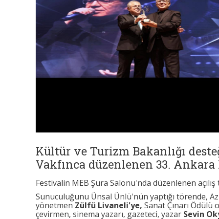
Kültür ve Turizm Bakanlığı deste
Vakfınca düzenlenen 33. Ankara F
Festivalin MEB Şura Salonu'nda düzenlenen açılış
Sunuculuğunu Ünsal Ünlü'nün yaptığı törende, Azi
yönetmen
Zülfü Livaneli'ye,
Sanat Çınarı Ödülü o
çevirmen, sinema yazarı, gazeteci, yazar
Sevin Ok