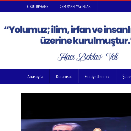
E-KÜTÜPHANE
CEM VAKFI YAYINLARI
Anasayfa
Kurumsal
Faaliyetlerimiz
Şube