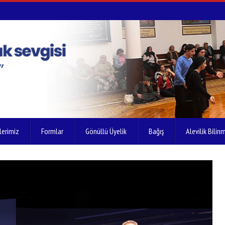
lerimiz
Formlar
Gönüllü Üyelik
Bağış
Alevilik Bilinm