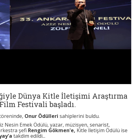
ğiyle Dünya Kitle İletişimi Araştırma
ilm Festivali başladı.
 töreninde,
Onur Ödülleri
sahiplerini buldu.
z Nesin Emek Ödülü, yazar, müzisyen, senarist,
rkestra şefi
Rengim Gökmen'e,
Kitle İletişim Ödülü ise
yay'a
takdim edildi...