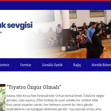
lerimiz
Formlar
Gönüllü Üyelik
Bağış
Alevilik Bilinm
"Tiyatro Özgür Olmalı"
Adana Altın Koza Film Festivali’nde ‘Orhan Kemal Emek Ödülü’ne değer
görülen, usta oyuncu Zihni Göktay ile uzun soluklu bir sohbet ettik.
Bazı sanat insanları vardır, her kelimesi önemli bir ders gibidir.
Söylediklerini can kulağıyla dinlemek gerekir. Yaşı kemale ermiş ama