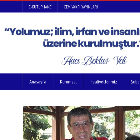
E-KÜTÜPHANE
CEM VAKFI YAYINLARI
Anasayfa
Kurumsal
Faaliyetlerimiz
Şube