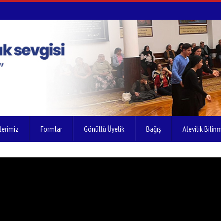
lerimiz
Formlar
Gönüllü Üyelik
Bağış
Alevilik Bilinm