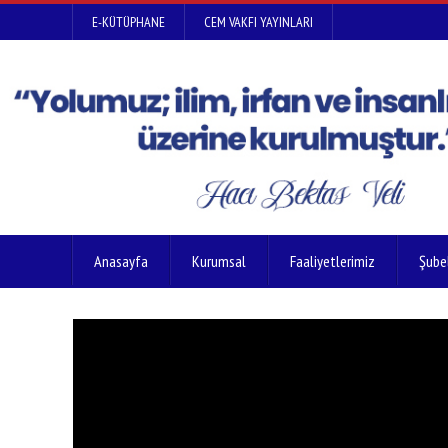
E-KÜTÜPHANE
CEM VAKFI YAYINLARI
Anasayfa
Kurumsal
Faaliyetlerimiz
Şube