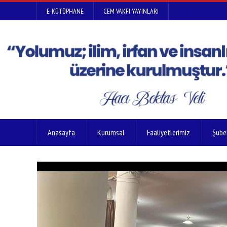
E-KÜTÜPHANE
CEM VAKFI YAYINLARI
Anasayfa
Kurumsal
Faaliyetlerimiz
Şube