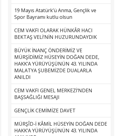
19 Mayıs Atatürk’ü Anma, Gençlik ve
Spor Bayramı kutlu olsun
CEM VAKFI OLARAK HÜNKÂR HACI
BEKTAŞ VELİ’NİN HUZURUNDAYDIK
BÜYÜK İNANÇ ÖNDERİMİZ VE
MÜRŞİDİMİZ HÜSEYİN DOĞAN DEDE,
HAKK’A YÜRÜYÜŞÜNÜN 43. YILINDA
MALATYA ŞUBEMİZDE DUALARLA
ANILDI
CEM VAKFI GENEL MERKEZİ’NDEN
BAŞSAĞLIĞI MESAJI
GENÇLİK CEMİMİZE DAVET
MÜRŞÎD-İ KÂMİL HÜSEYİN DOĞAN DEDE
HAKK’A YÜRÜYÜŞÜNÜN 43. YILINDA