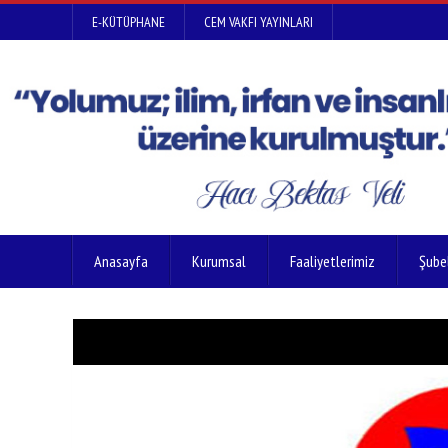
E-KÜTÜPHANE
CEM VAKFI YAYINLARI
Anasayfa
Kurumsal
Faaliyetlerimiz
Şube