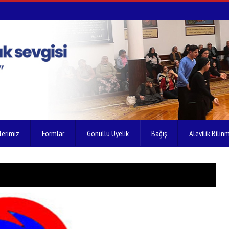
lerimiz
Formlar
Gönüllü Üyelik
Bağış
Alevilik Bilinm