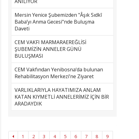
ANILIYOR
Mersin Yenice Şubemizden "Âşık Sıdkî
Baba’yı Anma Gecesi"nde Buluşma
Daveti
CEM VAKFI MARMARAEREĞLİSİ
ŞUBEMİZİN ANNELER GÜNÜ
BULUŞMASI
CEM Vakfından Yenibosna‘da bulunan
Rehabilitasyon Merkezi’ne Ziyaret
VARLIKLARIYLA HAYATIMIZA ANLAM
KATAN KIYMETLİ ANNELERİMİZ İÇİN BİR
ARADAYDIK
1
2
3
4
5
6
7
8
9