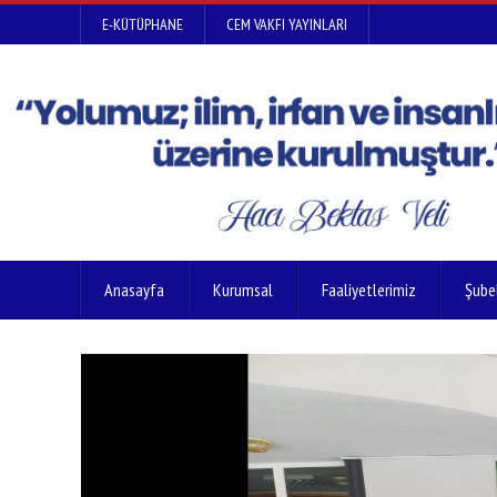
E-KÜTÜPHANE
CEM VAKFI YAYINLARI
Anasayfa
Kurumsal
Faaliyetlerimiz
Şube