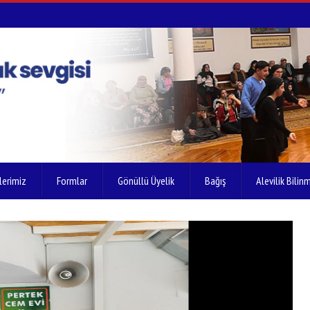
lerimiz
Formlar
Gönüllü Üyelik
Bağış
Alevilik Bilinm