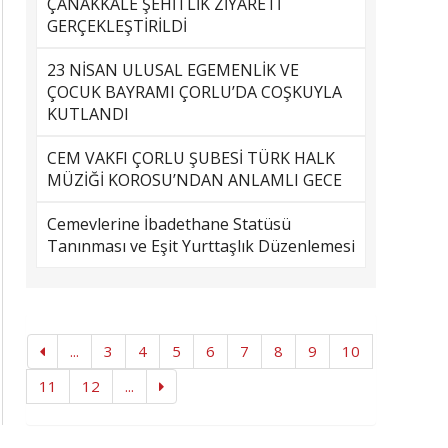
ÇANAKKALE ŞEHİTLİK ZİYARETİ
GERÇEKLEŞTİRİLDİ
23 NİSAN ULUSAL EGEMENLİK VE
ÇOCUK BAYRAMI ÇORLU’DA COŞKUYLA
KUTLANDI
CEM VAKFI ÇORLU ŞUBESİ TÜRK HALK
MÜZİĞİ KOROSU’NDAN ANLAMLI GECE
Cemevlerine İbadethane Statüsü
Tanınması ve Eşit Yurttaşlık Düzenlemesi
...
3
4
5
6
7
8
9
10
11
12
...