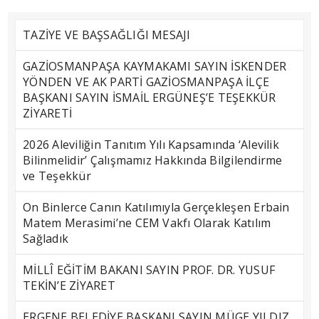
TAZİYE VE BAŞSAĞLIĞI MESAJI
GAZİOSMANPAŞA KAYMAKAMI SAYIN İSKENDER
YÖNDEN VE AK PARTİ GAZİOSMANPAŞA İLÇE
BAŞKANI SAYIN İSMAİL ERGÜNEŞ’E TEŞEKKÜR
ZİYARETİ
2026 Aleviliğin Tanıtım Yılı Kapsamında ‘Alevilik
Bilinmelidir’ Çalışmamız Hakkında Bilgilendirme
ve Teşekkür
On Binlerce Canın Katılımıyla Gerçekleşen Erbain
Matem Merasimi’ne CEM Vakfı Olarak Katılım
Sağladık
MİLLÎ EĞİTİM BAKANI SAYIN PROF. DR. YUSUF
TEKİN’E ZİYARET
ERGENE BELEDİYE BAŞKANI SAYIN MÜGE YILDIZ