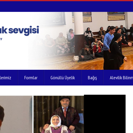
lerimiz
Formlar
Gönüllü Üyelik
Bağış
Alevilik Bilinm