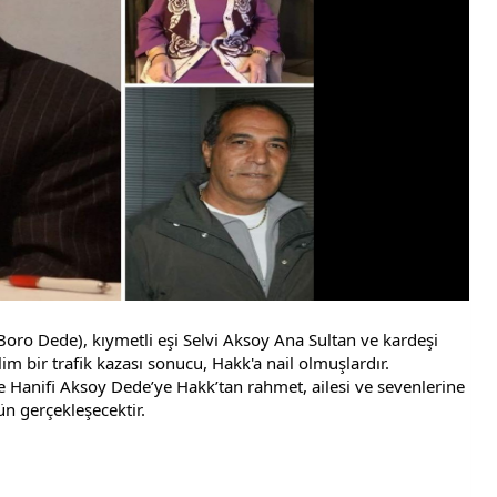
ro Dede), kıymetli eşi Selvi Aksoy Ana Sultan ve kardeşi
lim bir trafik kazası sonucu, Hakk'a nail olmuşlardır.
 Hanifi Aksoy Dede’ye Hakk’tan rahmet, ailesi ve sevenlerine
ün gerçekleşecektir.