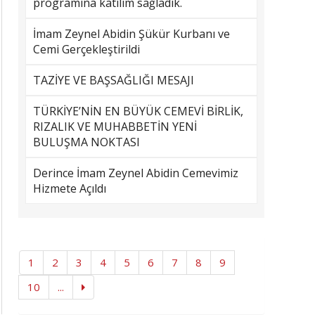
programına katılım sağladık.
İmam Zeynel Abidin Şükür Kurbanı ve
Cemi Gerçekleştirildi
TAZİYE VE BAŞSAĞLIĞI MESAJI
TÜRKİYE’NİN EN BÜYÜK CEMEVİ BİRLİK,
RIZALIK VE MUHABBETİN YENİ
BULUŞMA NOKTASI
Derince İmam Zeynel Abidin Cemevimiz
Hizmete Açıldı
1
2
3
4
5
6
7
8
9
10
...