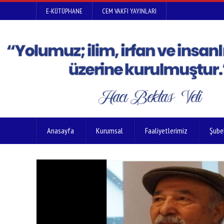
E-KÜTÜPHANE
CEM VAKFI YAYINLARI
Anasayfa
Kurumsal
Faaliyetlerimiz
Şube