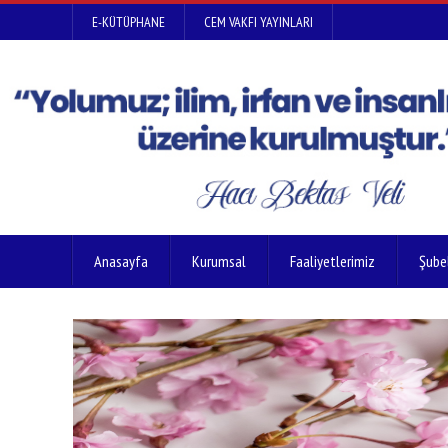
E-KÜTÜPHANE
CEM VAKFI YAYINLARI
Anasayfa
Kurumsal
Faaliyetlerimiz
Şube