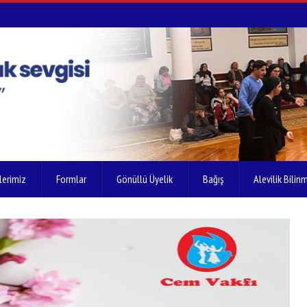
lerimiz
Formlar
Gönüllü Üyelik
Bağış
Alevilik Bilinm