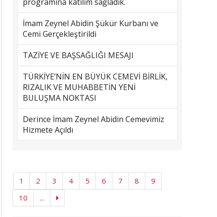
programına katılım sağladık.
İmam Zeynel Abidin Şükür Kurbanı ve
Cemi Gerçekleştirildi
TAZİYE VE BAŞSAĞLIĞI MESAJI
TÜRKİYE’NİN EN BÜYÜK CEMEVİ BİRLİK,
RIZALIK VE MUHABBETİN YENİ
BULUŞMA NOKTASI
Derince İmam Zeynel Abidin Cemevimiz
Hizmete Açıldı
1
2
3
4
5
6
7
8
9
10
...