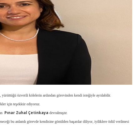
, yürüttüğü özverili kölelerin ardından görevinden kendi isteğiyle ayrılabilir.
kler için teşekkür ediyoruz.
Pınar Zuhal Çetinkaya
yın
devralmıştır.
eceği bu anlamlı görevde kendisine gönülden başarılar diliyor, iyiliklere ödül verilmesi