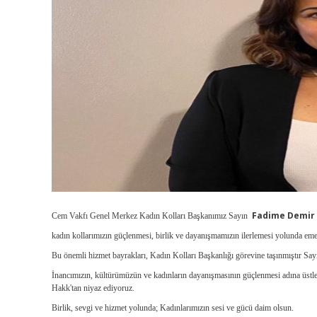
Fadime Demir
Cem Vakfı Genel Merkez Kadın Kolları Başkanımız Sayın
kadın kollarımızın güçlenmesi, birlik ve dayanışmamızın ilerlemesi yolunda eme
Bu önemli hizmet bayrakları, Kadın Kolları Başkanlığı görevine taşınmıştır Sa
İnancımızın, kültürümüzün ve kadınların dayanışmasının güçlenmesi adına üstlen
Hakk'tan niyaz ediyoruz.
Birlik, sevgi ve hizmet yolunda; Kadınlarımızın sesi ve gücü daim olsun.