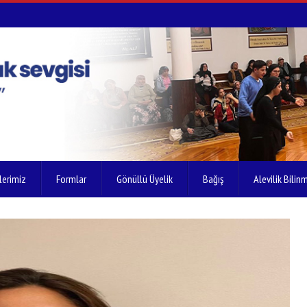
lerimiz
Formlar
Gönüllü Üyelik
Bağış
Alevilik Bilinm