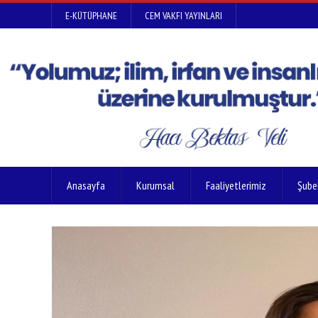
E-KÜTÜPHANE
CEM VAKFI YAYINLARI
Anasayfa
Kurumsal
Faaliyetlerimiz
Şube