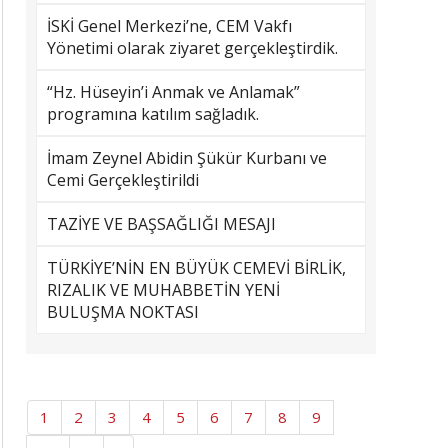
İSKİ Genel Merkezi’ne, CEM Vakfı
Yönetimi olarak ziyaret gerçekleştirdik.
“Hz. Hüseyin’i Anmak ve Anlamak”
programına katılım sağladık.
İmam Zeynel Abidin Şükür Kurbanı ve
Cemi Gerçekleştirildi
TAZİYE VE BAŞSAĞLIĞI MESAJI
TÜRKİYE’NİN EN BÜYÜK CEMEVİ BİRLİK,
RIZALIK VE MUHABBETİN YENİ
BULUŞMA NOKTASI
1
2
3
4
5
6
7
8
9