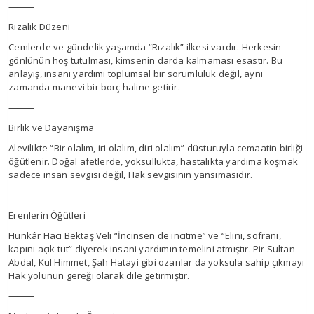
⸻
Rızalık Düzeni
Cemlerde ve gündelik yaşamda “Rızalık” ilkesi vardır. Herkesin
gönlünün hoş tutulması, kimsenin darda kalmaması esastır. Bu
anlayış, insani yardımı toplumsal bir sorumluluk değil, aynı
zamanda manevi bir borç haline getirir.
⸻
Birlik ve Dayanışma
Alevilikte “Bir olalım, iri olalım, diri olalım” düsturuyla cemaatin birliği
öğütlenir. Doğal afetlerde, yoksullukta, hastalıkta yardıma koşmak
sadece insan sevgisi değil, Hak sevgisinin yansımasıdır.
⸻
Erenlerin Öğütleri
Hünkâr Hacı Bektaş Veli “İncinsen de incitme” ve “Elini, sofranı,
kapını açık tut” diyerek insani yardımın temelini atmıştır. Pir Sultan
Abdal, Kul Himmet, Şah Hatayi gibi ozanlar da yoksula sahip çıkmayı
Hak yolunun gereği olarak dile getirmiştir.
⸻