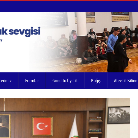
lerimiz
Formlar
Gönüllü Üyelik
Bağış
Alevilik Bilinm