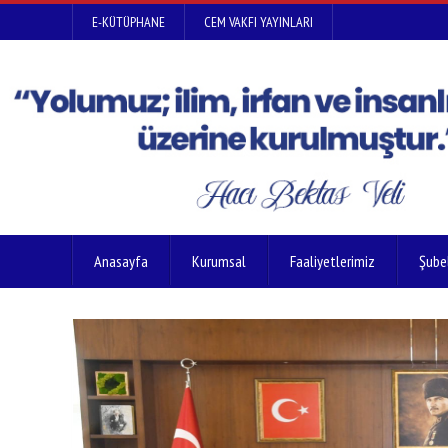
E-KÜTÜPHANE
CEM VAKFI YAYINLARI
Anasayfa
Kurumsal
Faaliyetlerimiz
Şube