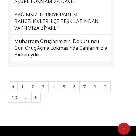
AŞURE LOKMAMIZA DAVET
BAĞIMSIZ TÜRKİYE PARTİSİ
BAHÇELİEVLER İLÇE TEŞKİLATINDAN
VAKFIMIZA ZİYARET
Muharrem Oruçlarımızın, Dokuzuncu
Gün Oruç Açma Lokmasında Canlarımızla
Birlikteydik.
1
2
3
4
5
6
7
8
9
10
...