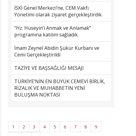
İSKİ Genel Merkezi’ne, CEM Vakfı
Yönetimi olarak ziyaret gerçekleştirdik.
“Hz. Hüseyin’i Anmak ve Anlamak”
programına katılım sağladık.
İmam Zeynel Abidin Şükür Kurbanı ve
Cemi Gerçekleştirildi
TAZİYE VE BAŞSAĞLIĞI MESAJI
TÜRKİYE’NİN EN BÜYÜK CEMEVİ BİRLİK,
RIZALIK VE MUHABBETİN YENİ
BULUŞMA NOKTASI
1
2
3
4
5
6
7
8
9