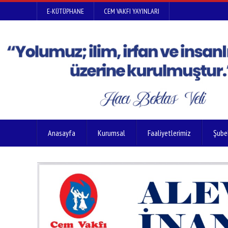
E-KÜTÜPHANE
CEM VAKFI YAYINLARI
Anasayfa
Kurumsal
Faaliyetlerimiz
Şube