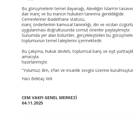
Bu görüşmelerin temel dayanağı, Aleviliğin İslam’ın tasavv
dair inanç ve bu inancın hukuken tanınma gerekliliğidir.
Cemevlerinin ibadethane statüsü,
inanç önderlerinin kamusal tanınırlığı, din ve vicdan özgür
uygulanması doğrultusunda somut öneriler paylaşılmıştır.
Sunumda yer alan bölümler, gerçekleştirilen bu görüşmeleri
toplumunun temel taleplerini içermektedir.
Bu çalışma, hukuk devleti, toplumsal barış ve eşit yurttaşl
amacıyla
hazırlanmıştır.
“Yolumuz; ilim, irfan ve insanlık sevgisi üzerine kurulmuştur
Hacı Bektaş Veli
CEM VAKFI GENEL MERKEZİ
04.11.2025