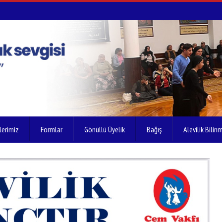
lerimiz
Formlar
Gönüllü Üyelik
Bağış
Alevilik Bilinm