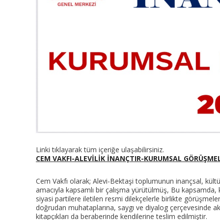
Linki tıklayarak tüm içeriğe ulaşabilirsiniz.
CEM VAKFI-ALEVİLİK İNANÇTIR-KURUMSAL GÖRÜŞME
Cem Vakfı olarak; Alevi-Bektaşi toplumunun inançsal, kültü
amacıyla kapsamlı bir çalışma yürütülmüş, Bu kapsamda, 
siyasi partilere iletilen resmi dilekçelerle birlikte görüşmele
doğrudan muhataplarına, saygı ve diyalog çerçevesinde aktarı
kitapçıkları da beraberinde kendilerine teslim edilmiştir.