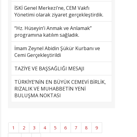
İSKİ Genel Merkezi’ne, CEM Vakfı
Yönetimi olarak ziyaret gerçekleştirdik.
“Hz. Hüseyin’i Anmak ve Anlamak”
programına katılım sağladık.
İmam Zeynel Abidin Şükür Kurbanı ve
Cemi Gerçekleştirildi
TAZİYE VE BAŞSAĞLIĞI MESAJI
TÜRKİYE’NİN EN BÜYÜK CEMEVİ BİRLİK,
RIZALIK VE MUHABBETİN YENİ
BULUŞMA NOKTASI
1
2
3
4
5
6
7
8
9