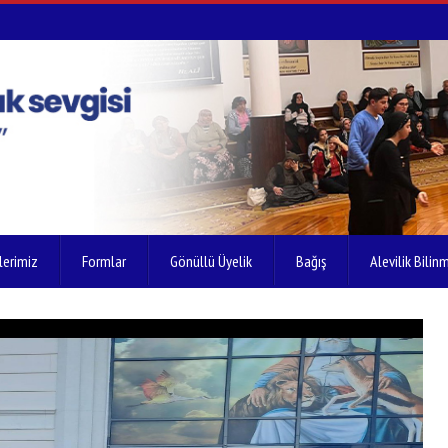
lerimiz
Formlar
Gönüllü Üyelik
Bağış
Alevilik Bilinm