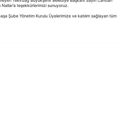
gemeyen Tekirdağ Büyükşehir Belediye Başkanı Sayın Candan
Nallar’a teşekkürlerimizi sunuyoruz.
şa Şube Yönetim Kurulu Üyelerimize ve katılım sağlayan tüm