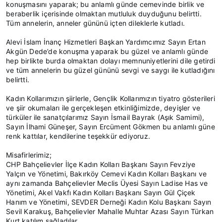
konuşmasını yaparak; bu anlamlı günde cemevinde birlik ve
beraberlik içerisinde olmaktan mutluluk duyduğunu belirtti.
Tüm annelerin, anneler gününü içten dileklerle kutladı.
Alevi İslam İnanç Hizmetleri Başkan Yardımcımız Sayın Ertan
Akgün Dede’de konuşma yaparak bu güzel ve anlamlı günde
hep birlikte burda olmaktan dolayı memnuniyetlerini dile getirdi
ve tüm annelerin bu güzel gününü sevgi ve saygı ile kutladığını
belirtti.
Kadın Kollarımızın şiirlerle, Gençlik Kollarımızın tiyatro gösterileri
ve şiir okumaları ile gerçekleşen etkinliğimizde, deyişler ve
türküler ile sanatçılarımız Sayın İsmail Bayrak (Aşık Samimi),
Sayın İlhami Güneşer, Sayın Ercüment Gökmen bu anlamlı güne
renk kattılar, kendilerine teşekkür ediyoruz.
Misafirlerimiz;
CHP Bahçelievler İlçe Kadın Kolları Başkanı Sayın Fevziye
Yalçın ve Yönetimi, Bakırköy Cemevi Kadın Kolları Başkanı ve
aynı zamanda Bahçelievler Meclis Üyesi Sayın Ladise Has ve
Yönetimi, Akel Vakfı Kadın Kolları Başkanı Sayın Gül Çiçek
Hanım ve Yönetimi, SEVDER Derneği Kadın Kolu Başkanı Sayın
Sevil Karakuş, Bahçelievler Mahalle Muhtar Azası Sayın Türkan
Kurt katılım sağladılar.