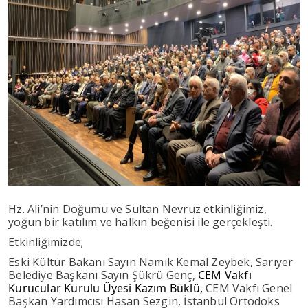
Hz. Ali’nin Doğumu ve Sultan Nevruz etkinliğimiz,
yoğun bir katılım ve halkın beğenisi ile gerçekleşti.
Etkinliğimizde;
Eski Kültür Bakanı Sayın Namık Kemal Zeybek, Sarıyer
Belediye Başkanı Sayın Şükrü Genç,
CEM Vakfı
Kurucular Kurulu Üyesi Kazım Büklü,
CEM Vakfı Genel
Başkan Yardımcısı Hasan Sezgin, İstanbul Ortodoks