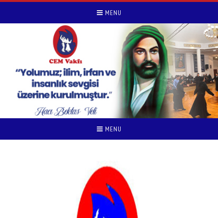
MENU
MENU