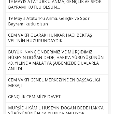
19 MAYIS ATATÜRK’Ü ANMA, GENÇLİK VE SPOR
BAYRAMI KUTLU OLSUN…
19 Mayıs Atatürk’ü Anma, Gençlik ve Spor
Bayramı kutlu olsun
CEM VAKFI OLARAK HÜNKÂR HACI BEKTAŞ
VELİ’NİN HUZURUNDAYDIK
BÜYÜK İNANÇ ÖNDERİMİZ VE MÜRŞİDİMİZ
HÜSEYİN DOĞAN DEDE, HAKK’A YÜRÜYÜŞÜNÜN
43. YILINDA MALATYA ŞUBEMİZDE DUALARLA
ANILDI
CEM VAKFI GENEL MERKEZİ’NDEN BAŞSAĞLIĞI
MESAJI
GENÇLİK CEMİMİZE DAVET
MÜRŞÎD-İ KÂMİL HÜSEYİN DOĞAN DEDE HAKK’A
YÜRÜYÜŞÜNÜN 43. YILINDA ANILIYOR