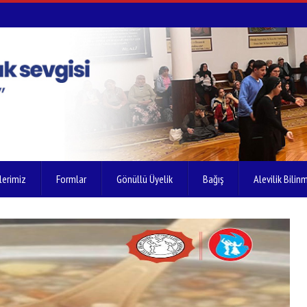
lerimiz
Formlar
Gönüllü Üyelik
Bağış
Alevilik Bilinm