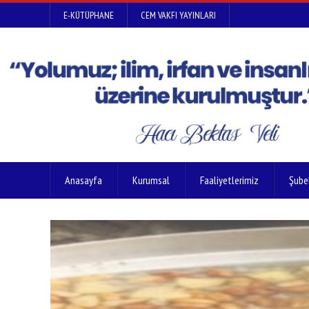
E-KÜTÜPHANE
CEM VAKFI YAYINLARI
Anasayfa
Kurumsal
Faaliyetlerimiz
Şube