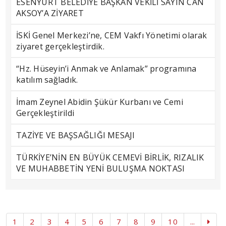
ESENYURT BELEDİYE BAŞKAN VEKİLİ SAYIN CAN
AKSOY’A ZİYARET
İSKİ Genel Merkezi’ne, CEM Vakfı Yönetimi olarak
ziyaret gerçekleştirdik.
“Hz. Hüseyin’i Anmak ve Anlamak” programına
katılım sağladık.
İmam Zeynel Abidin Şükür Kurbanı ve Cemi
Gerçekleştirildi
TAZİYE VE BAŞSAĞLIĞI MESAJI
TÜRKİYE’NİN EN BÜYÜK CEMEVİ BİRLİK, RIZALIK
VE MUHABBETİN YENİ BULUŞMA NOKTASI
1
2
3
4
5
6
7
8
9
10
...