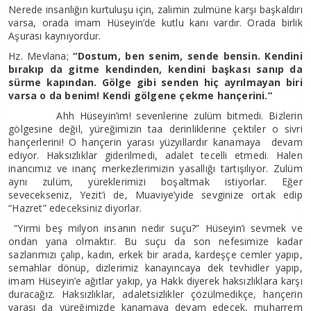
Nerede insanlığın kurtuluşu için, zalimin zulmüne karşı başkaldırı
varsa, orada imam Hüseyin’de kutlu kanı vardır. Orada birlik
Aşurası kaynıyordur.
Hz. Mevlana;
“Dostum, ben senim, sende bensin. Kendini
bırakıp da gitme kendinden, kendini başkası sanıp da
sürme kapından. Gölge gibi senden hiç ayrılmayan biri
varsa o da benim! Kendi gölgene çekme hançerini.”
Ahh Hüseyin’im! sevenlerine zulüm bitmedi. Bizlerin
gölgesine değil, yüreğimizin taa derinliklerine çektiler o sivri
hançerlerini! O hançerin yarası yüzyıllardır kanamaya devam
ediyor. Haksızlıklar giderilmedi, adalet tecelli etmedi. Halen
inancımız ve inanç merkezlerimizin yasallığı tartışılıyor. Zulüm
aynı zulüm, yüreklerimizi boşaltmak istiyorlar. Eğer
sevecekseniz, Yezit’i de, Muaviye’yide sevginize ortak edip
“Hazret” edeceksiniz diyorlar.
“Yirmi beş milyon insanın nedir suçu?” Hüseyin’i sevmek ve
ondan yana olmaktır. Bu suçu da son nefesimize kadar
sazlarımızı çalıp, kadın, erkek bir arada, kardeşçe cemler yapıp,
semahlar dönüp, dizlerimiz kanayıncaya dek tevhidler yapıp,
imam Hüseyin’e ağıtlar yakıp, ya Hakk diyerek haksızlıklara karşı
duracağız. Haksızlıklar, adaletsizlikler çözülmedikçe, hançerin
yarası da yüreğimizde kanamaya devam edecek, muharrem