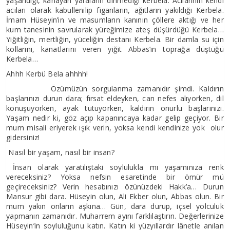
yaşandığı, kanayan yaraların dinmediği kerbela. Acılarının kendi
acıları olarak kabullenilip figanların, ağıtların yakıldığı Kerbela.
İmam Hüseyin’in ve masumların kanının çöllere aktığı ve her
kum tanesinin savrularak yüreğimize ateş düşürdüğü Kerbela…
Yiğitliğin, mertliğin, yüceliğin destanı Kerbela. Bir damla su için
kollarını, kanatlarını veren yiğit Abbas’ın toprağa düştüğü
Kerbela…
Ahhh Kerbü Bela ahhhh!
Özümüzün sorgulanma zamanıdır şimdi. Kaldırın
başlarınızı durun dara; fırsat eldeyken, can nefes alıyorken, dil
konuşuyorken, ayak tutuyorken, kaldırın onurlu başlarınızı.
Yaşam nedir ki, göz açıp kapanıncaya kadar gelip geçiyor. Bir
mum misali eriyerek ışık verin, yoksa kendi kendinize yok olur
gidersiniz!
Nasıl bir yaşam, nasıl bir insan?
İnsan olarak yaratılıştaki soylulukla mı yaşamınıza renk
vereceksiniz? Yoksa nefsin esaretinde bir ömür mü
geçireceksiniz? Verin hesabınızı özünüzdeki Hakk’a… Durun
Mansur gibi dara. Hüseyin olun, Ali Ekber olun, Abbas olun. Bir
mum yakın onların aşkına… Gün, dara durup, içsel yolculuk
yapmanın zamanıdır. Muharrem ayını farklılaştırın. Değerlerinize
Hüseyin’in soyluluğunu katın. Katın ki yüzyıllardır lânetle anılan