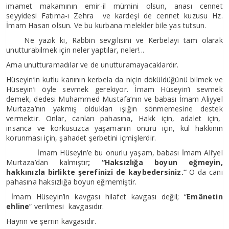
imamet makamının emir-il mümini olsun, anası cennet
seyyidesi Fatıma-ı Zehra ve kardeşi de cennet kuzusu Hz.
İmam Hasan olsun. Ve bu kurbana melekler bile yas tutsun.
Ne yazık ki, Rabbin sevgilisini ve Kerbelayı tam olarak
unutturabilmek için neler yaptılar, neler!...
Ama unutturamadılar ve de unutturamayacaklardır.
Hüseyin’in kutlu kanının kerbela da niçin döküldüğünü bilmek ve
Hüseyin’i öyle sevmek gerekiyor. İmam Hüseyin’i sevmek
demek, dedesi Muhammed Mustafa’nın ve babası İmam Aliyyel
Murtaza’nın yakmış oldukları ışığın sönmemesine destek
vermektir. Onlar, canları pahasına, Hakk için, adalet için,
insanca ve korkusuzca yaşamanın onuru için, kul hakkının
korunması için, şahadet şerbetini içmişlerdir.
İmam Hüseyin’e bu onurlu yaşam, babası İmam Ali’yel
Murtaza’dan kalmıştır
; “Haksızlığa boyun eğmeyin,
hakkınızla birlikte şerefinizi de kaybedersiniz.”
O da canı
pahasına haksızlığa boyun eğmemiştir.
İmam Hüseyin’in kavgası hilafet kavgası değil; “
Emânetin
ehline
” verilmesi kavgasıdır.
Hayrın ve şerrin kavgasıdır.