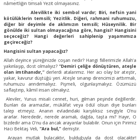
nâmertliğin timsali Yezit olmayasınız.
Alevilikte iki sembol vardır; Biri, nefsin yani
kötülüklerin temsili; Yezitlik. Diğeri, rahmani ruhumuzu,
diğer bir deyimle de aklımızın temsili; Hüseynilik. Bir
gönülde iki sultan olmayacağına göre, hangisi? Hangisini
seçeceğiz? Hangi değerleri sahiplenip yaşamımıza
geçireceğiz?
Hangisini sultan yapacağız?
Allah deyince yüreğinizde coşan nedir? Hangi fiillerimizle Allah’a
yakınlaşıp, dost olmalıyız?
“Demiri çeliğe dönüştüren, ateşle
olan imtihanıdır,”
derlerdi atalarımız. Her acı olay bir ateştir,
yakar, kavurur düştüğü yeri. Ateşle sınanıp direncimizi arttırmalı,
ruhumuzu arındırmalıyız. Pişmeli, olgunlaşmalıyız. Özümüzü
saflaştırıp, kâmil insan olmalıyız.
Aleviler, Yunus misali cennet, huri, gılman peşinde değillerdir.
Bunları da aramazlar, mükâfat veya ödül olsun diye bunları
talep etmeyiz. Ananın evladındaki karşılıksız sevgiyle O’nu
ararlar. Nerededir, nerede aramalı, dağda, taşta mı? Hayır, O
bizdedir ama O’nu da ancak arayanlar bulabilir. Onun için Pirimiz
Hacı Bektaş Veli,
“Ara bul,”
demiştir.
Arayan mutlak bulacaktır, bulduğuyla da dost olacaktır!