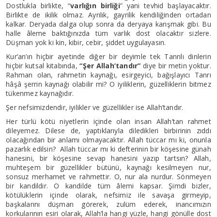
Dostlukla birlikte, “
varlığın birliği
” yani tevhid başlayacaktır.
Birlikte de ikilik olmaz. Ayrılık, gayrilik kendiliğinden ortadan
kalkar. Deryada dalga olup sonra da deryaya karışmak gibi. Bu
halle âleme baktığınızda tüm varlık dost olacaktır sizlere.
Düşman yok ki kin, kibir, cebir, şiddet uygulayasın.
Kur’an’ın hiçbir ayetinde diğer bir deyimle tek Tanrılı dinlerin
hiçbir kutsal kitabında,
“Şer Allah’tandır”
diye bir metin yoktur.
Rahman olan, rahmetin kaynağı, esirgeyici, bağışlayıcı Tanrı
hâşâ şerrin kaynağı olabilir mi? O iyiliklerin, güzelliklerin bitmez
tükenmez kaynağıdır.
Şer nefsimizdendir, iyilikler ve güzellikler ise Allah’tandır.
Her türlü kötü niyetlerin içinde olan insan Allah’tan rahmet
dileyemez. Dilese de, yaptıklarıyla diledikleri birbirinin zıddı
olacağından bir anlamı olmayacaktır. Allah tüccar mı ki, onunla
pazarlık edilsin? Allah tüccar mı ki defterinin bir köşesine günah
hanesini, bir köşesine sevap hanesini yazıp tartsın? Allah,
muhteşem bir güzellikler bütünü, kaynağı kesilmeyen nur,
sonsuz merhamet ve rahmettir. O, nur ala nurdur. Sönmeyen
bir kandildir. O kandilde tüm âlemi kapsar. Şimdi bizler,
kötülüklerin içinde olarak, nefsimiz ile savaşa girmeyip,
başkalarını düşman görerek, zulüm ederek, inancımızın
korkularının esiri olarak, Allah’la hangi yüzle, hangi gönülle dost