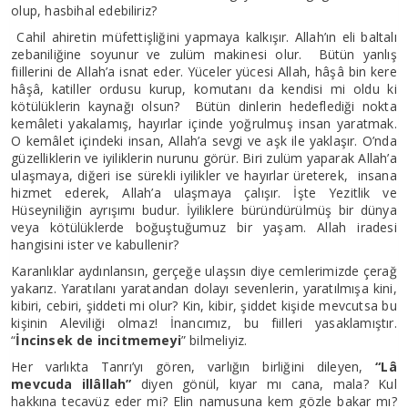
olup, hasbihal edebiliriz?
Cahil ahiretin müfettişliğini yapmaya kalkışır. Allah’ın eli baltalı
zebaniliğine soyunur ve zulüm makinesi olur. Bütün yanlış
fiillerini de Allah’a isnat eder. Yüceler yücesi Allah, hâşâ bin kere
hâşâ, katiller ordusu kurup, komutanı da kendisi mi oldu ki
kötülüklerin kaynağı olsun? Bütün dinlerin hedeflediği nokta
kemâleti yakalamış, hayırlar içinde yoğrulmuş insan yaratmak.
O kemâlet içindeki insan, Allah’a sevgi ve aşk ile yaklaşır. O’nda
güzelliklerin ve iyiliklerin nurunu görür. Biri zulüm yaparak Allah’a
ulaşmaya, diğeri ise sürekli iyilikler ve hayırlar üreterek, insana
hizmet ederek, Allah’a ulaşmaya çalışır. İşte Yezitlik ve
Hüseyniliğin ayrışımı budur. İyiliklere büründürülmüş bir dünya
veya kötülüklerde boğuştuğumuz bir yaşam. Allah iradesi
hangisini ister ve kabullenir?
Karanlıklar aydınlansın, gerçeğe ulaşsın diye cemlerimizde çerağ
yakarız. Yaratılanı yaratandan dolayı sevenlerin, yaratılmışa kini,
kibiri, cebiri, şiddeti mi olur? Kin, kibir, şiddet kişide mevcutsa bu
kişinin Aleviliği olmaz! İnancımız, bu fiilleri yasaklamıştır.
“
İncinsek de incitmemeyi
” bilmeliyiz.
Her varlıkta Tanrı’yı gören, varlığın birliğini dileyen,
“Lâ
mevcuda illâllah”
diyen gönül, kıyar mı cana, mala? Kul
hakkına tecavüz eder mi? Elin namusuna kem gözle bakar mı?