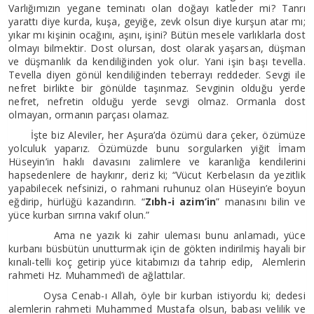
Varlığımızın yegane teminatı olan doğayı katleder mi? Tanrı
yarattı diye kurda, kuşa, geyiğe, zevk olsun diye kurşun atar mı;
yıkar mı kişinin ocağını, aşını, işini? Bütün mesele varlıklarla dost
olmayı bilmektir. Dost olursan, dost olarak yaşarsan, düşman
ve düşmanlık da kendiliğinden yok olur. Yani işin başı tevella.
Tevella diyen gönül kendiliğinden teberrayı reddeder. Sevgi ile
nefret birlikte bir gönülde taşınmaz. Sevginin olduğu yerde
nefret, nefretin olduğu yerde sevgi olmaz. Ormanla dost
olmayan, ormanın parçası olamaz.
İşte biz Aleviler, her Aşura’da özümü dara çeker, özümüze
yolculuk yaparız. Özümüzde bunu sorgularken yiğit İmam
Hüseyin’in haklı davasını zalimlere ve karanlığa kendilerini
hapsedenlere de haykırır, deriz ki; “Vücut Kerbelasın da yezitlik
yapabilecek nefsinizi, o rahmani ruhunuz olan Hüseyin’e boyun
eğdirip, hürlüğü kazandırın. “
Zıbh-i azim’in
” manasını bilin ve
yüce kurban sırrına vakıf olun.”
Ama ne yazık ki zahir uleması bunu anlamadı, yüce
kurbanı büsbütün unutturmak için de gökten indirilmiş hayali bir
kınalı-telli koç getirip yüce kitabımızı da tahrip edip, Alemlerin
rahmeti Hz. Muhammed’i de ağlattılar.
Oysa Cenab-ı Allah, öyle bir kurban istiyordu ki; dedesi
alemlerin rahmeti Muhammed Mustafa olsun, babası velilik ve