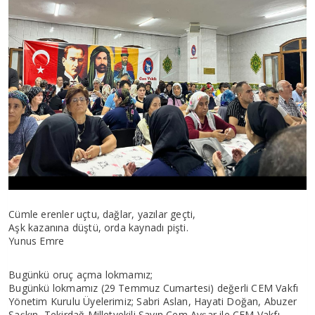
Cümle erenler uçtu, dağlar, yazılar geçti,
Aşk kazanına düştü, orda kaynadı pişti.
Yunus Emre
Bugünkü oruç açma lokmamız;
Bugünkü lokmamız (29 Temmuz Cumartesi) değerli CEM Vakfı
Yönetim Kurulu Üyelerimiz; Sabri Aslan, Hayati Doğan, Abuzer
Şaşkın, Tekirdağ Milletvekili Sayın Cem Avşar ile CEM Vakfı