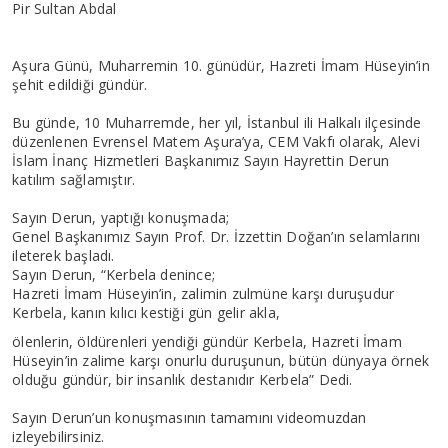
Pir Sultan Abdal
Aşura Günü, Muharremin 10. günüdür, Hazreti İmam Hüseyin’in
şehit edildiği gündür.
Bu günde, 10 Muharremde, her yıl, İstanbul ili Halkalı ilçesinde
düzenlenen Evrensel Matem Aşura’ya, CEM Vakfı olarak, Alevi
İslam İnanç Hizmetleri Başkanımız Sayın Hayrettin Derun
katılım sağlamıştır.
Sayın Derun, yaptığı konuşmada;
Genel Başkanımız Sayın Prof. Dr. İzzettin Doğan’ın selamlarını
ileterek başladı.
Sayın Derun, “Kerbela denince;
Hazreti İmam Hüseyin’in, zalimin zulmüne karşı duruşudur
Kerbela, kanın kılıcı kestiği gün gelir akla,
ölenlerin, öldürenleri yendiği gündür Kerbela, Hazreti İmam
Hüseyin’in zalime karşı onurlu duruşunun, bütün dünyaya örnek
olduğu gündür, bir insanlık destanıdır Kerbela” Dedi.
Sayın Derun’un konuşmasının tamamını videomuzdan
izleyebilirsiniz.