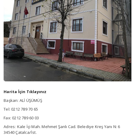
Harita İçin Tıklayınız
Başkan: ALİ ÜŞÜMÜŞ
Tel: 0212 789 70 65
Fax: 0212 789 60 03
Adres:
Kale İçi Mah. Mehmet Şanlı Cad. Belediye Kreş Yanı N: 6
34540 Çatalca/İst.