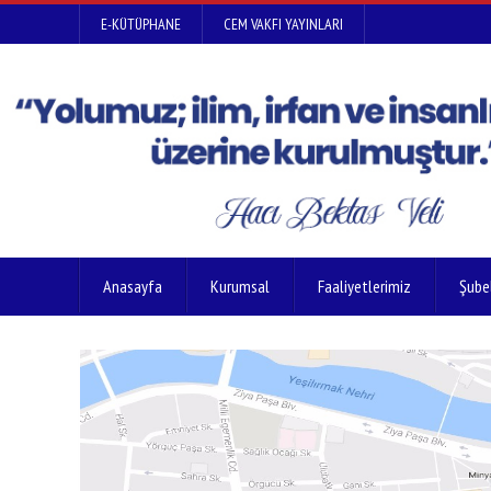
E-KÜTÜPHANE
CEM VAKFI YAYINLARI
Anasayfa
Kurumsal
Faaliyetlerimiz
Şube