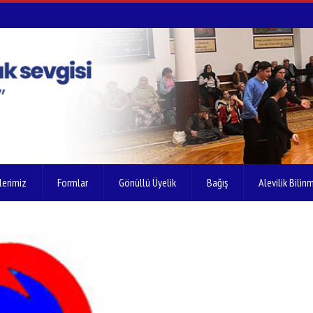
lerimiz
Formlar
Gönüllü Üyelik
Bağış
Alevilik Bilinm