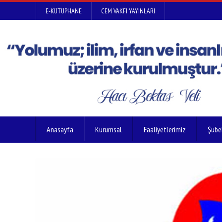
E-KÜTÜPHANE
CEM VAKFI YAYINLARI
Anasayfa
Kurumsal
Faaliyetlerimiz
Şube