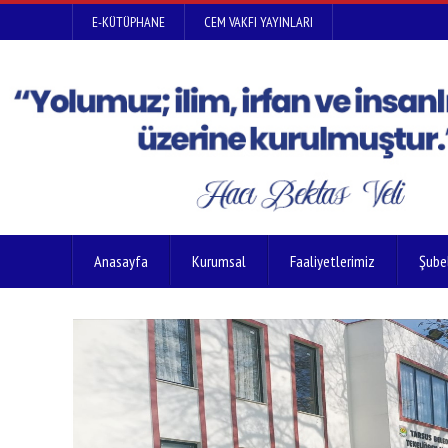
E-KÜTÜPHANE
CEM VAKFI YAYINLARI
Anasayfa
Kurumsal
Faaliyetlerimiz
Şube