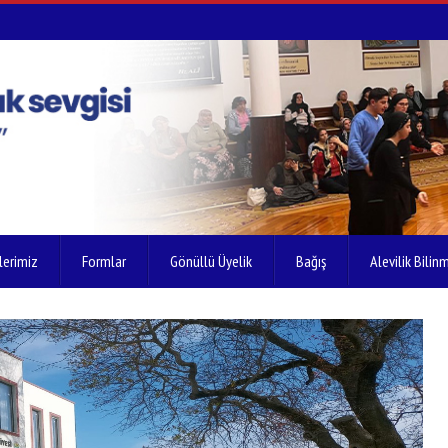
lerimiz
Formlar
Gönüllü Üyelik
Bağış
Alevilik Bilinm