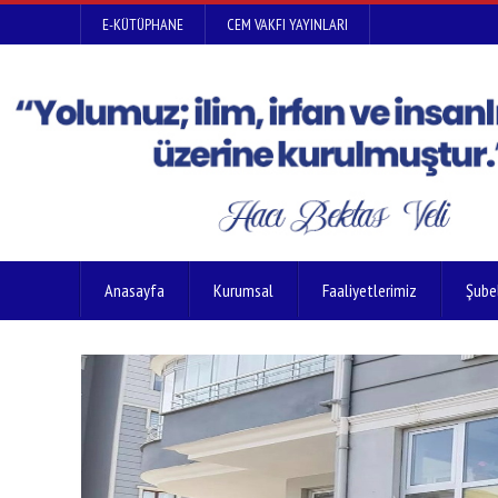
E-KÜTÜPHANE
CEM VAKFI YAYINLARI
Anasayfa
Kurumsal
Faaliyetlerimiz
Şube