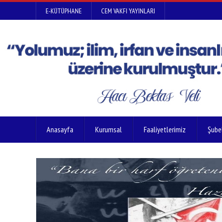
E-KÜTÜPHANE
CEM VAKFI YAYINLARI
Anasayfa
Kurumsal
Faaliyetlerimiz
Şube