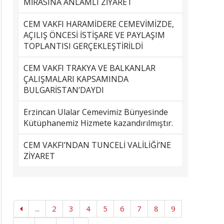
MİRASINA ANLAMLI ZİYARET
CEM VAKFI HARAMİDERE CEMEVİMİZDE,
AÇILIŞ ÖNCESİ İSTİŞARE VE PAYLAŞIM
TOPLANTISI GERÇEKLEŞTİRİLDİ
CEM VAKFI TRAKYA VE BALKANLAR
ÇALIŞMALARI KAPSAMINDA
BULGARİSTAN’DAYDI
Erzincan Ulalar Cemevimiz Bünyesinde
Kütüphanemiz Hizmete kazandırılmıştır.
CEM VAKFI’NDAN TUNCELİ VALİLİĞİ’NE
ZİYARET
...
2
3
4
5
6
7
8
9