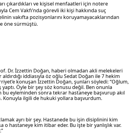
rı çıkardıkları ve kişisel menfaatleri için notere 
yla Cem Vakfı’nda görevli iki kişi hakkında suç 
inin vakıfta pozisyonlarını koruyamayacaklarından 
 de öne sürmüştü.
of. Dr. İzzettin Doğan, haberi olmadan akli melekeleri 
aldırdığı iddiasıyla öz oğlu Sedat Doğan ile 7 hekim 
iyet’e konuşan İzzettin Doğan, şunları söyledi: “Oğlum, 
aptı. Öyle bir şey söz konusu değil. Ben onunla 
 bu eyleminden sonra tekrar hastaneye başvurup akıl 
. Konuyla ilgili de hukuki yollara başvurdum.
amak ayrı bir şey. Hastanede bu işin disiplinini kim 
o hastaneye kim itibar eder. Bu işte bir yanlışlık var. 
.”