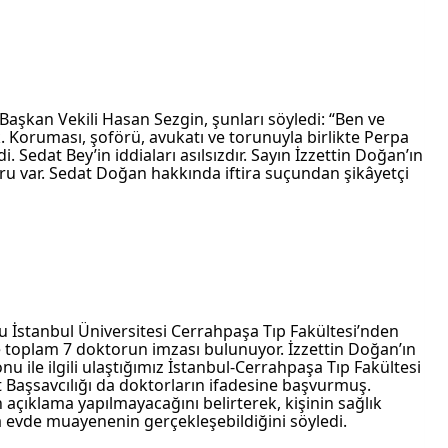
aşkan Vekili Hasan Sezgin, şunları söyledi: “Ben ve 
k. Koruması, şoförü, avukatı ve torunuyla birlikte Perpa 
 Sedat Bey’in iddiaları asılsızdır. Sayın İzzettin Doğan’ın 
ru var. Sedat Doğan hakkında iftira suçundan şikâyetçi 
u İstanbul Üniversitesi Cerrahpaşa Tıp Fakültesi’nden 
te toplam 7 doktorun imzası bulunuyor. İzzettin Doğan’ın 
ile ilgili ulaştığımız İstanbul-Cerrahpaşa Tıp Fakültesi 
 Başsavcılığı da doktorların ifadesine başvurmuş. 
çin açıklama yapılmayacağını belirterek, kişinin sağlık 
evde muayenenin gerçekleşebildiğini söyledi.