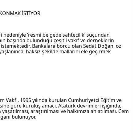
 KONMAK İSTİYOR
i nedeniyle ‘resmi belgede sahtecilik’ suçundan 
ın başında bulunduğu çeşitli vakıf ve derneklerin 
 istemektedir. Bankalara borcu olan Sedat Doğan, öz 
aşlanınca, haksız şekilde mallarını ele geçirmek 
Cem Vakfı, 1995 yılında kurulan Cumhuriyetçi Eğitim ve 
esine göre kuruluş amacı, Atatürk devrimleri ışığında, 
yaşatılması, araştırılması ve halkımıza anlatılması. Cem 
rganı bulunuyor.