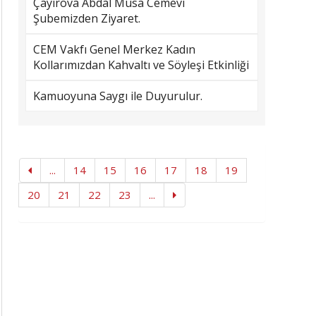
Çayırova Abdal Musa Cemevi
Şubemizden Ziyaret.
CEM Vakfı Genel Merkez Kadın
Kollarımızdan Kahvaltı ve Söyleşi Etkinliği
Kamuoyuna Saygı ile Duyurulur.
...
14
15
16
17
18
19
20
21
22
23
...