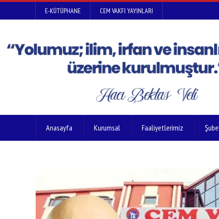
E-KÜTÜPHANE
CEM VAKFI YAYINLARI
Anasayfa
Kurumsal
Faaliyetlerimiz
Şube