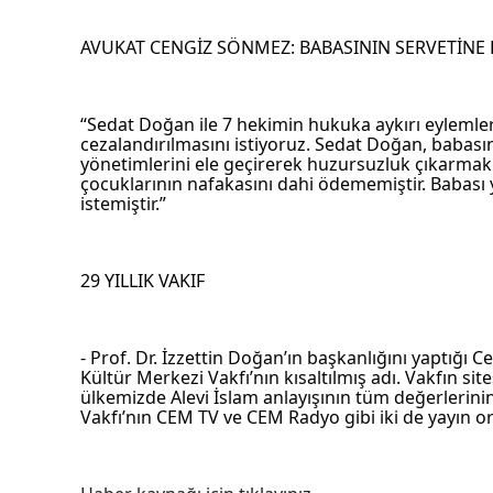
AVUKAT CENGİZ SÖNMEZ: BABASININ SERVETİNE
“Sedat Doğan ile 7 hekimin hukuka aykırı eylemler
cezalandırılmasını istiyoruz. Sedat Doğan, babasın
yönetimlerini ele geçirerek huzursuzluk çıkarmak
çocuklarının nafakasını dahi ödememiştir. Babası y
istemiştir.” 
29 YILLIK VAKIF
- Prof. Dr. İzzettin Doğan’ın başkanlığını yaptığı 
Kültür Merkezi Vakfı’nın kısaltılmış adı. Vakfın sit
ülkemizde Alevi İslam anlayışının tüm değerlerinin 
Vakfı’nın CEM TV ve CEM Radyo gibi iki de yayın o