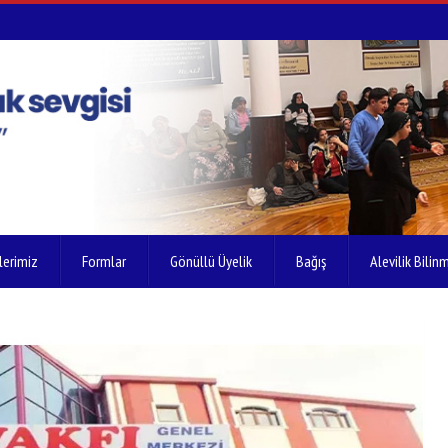
lerimiz
Formlar
Gönüllü Üyelik
Bağış
Alevilik Bilinm