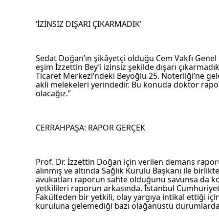
‘İZİNSİZ DIŞARI ÇIKARMADIK’
Sedat Doğan’ın şikâyetçi olduğu Cem Vakfı Genel B
eşim İzzettin Bey’i izinsiz şekilde dışarı çıkarmadı
Ticaret Merkezi’ndeki Beyoğlu 25. Noterliği’ne geldi.
akli melekeleri yerindedir. Bu konuda doktor rapo
olacağız.”
CERRAHPAŞA: RAPOR GERÇEK
Prof. Dr. İzzettin Doğan için verilen demans rapor
alınmış ve altında Sağlık Kurulu Başkanı ile birlik
avukatları raporun sahte olduğunu savunsa da konu 
yetkilileri raporun arkasında. İstanbul Cumhuriyet
Fakülteden bir yetkili, olay yargıya intikal ettiği i
kuruluna gelemediği bazı olağanüstü durumlarda 