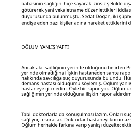
babasının sağlığını hiçe sayarak izinsiz şekilde dışa
götürerek yeni vekaletname düzenlettikleri iddiası
duyurusunda bulunmuştu. Sedat Doğan, iki şüphel
endişe eden bazı kişiler adına hareket ettiklerini
OĞLUM YANLIŞ YAPTI
Ancak akıl sağlığının yerinde olduğunu belirten Pr
yerinde olmadığına ilişkin hastaneden sahte rapor 
hakkında savcılığa suç duyurusunda bulundu. Hürr
demans hastası olduğumu söylemiş. Oğlum yanlış y
hastaneye gitmedim. Öyle bir rapor yok. Oğlumun
sağlığımın yerinde olduğuna ilişkin rapor aldırdım
Tabii doktorlarla da konuşulması lazım. Onları suçl
sağlıyor, o soracak. Doktorlar hastaneyi korumazsa 
Oğlum herhalde farkına varıp yanlışı düzeltecektir