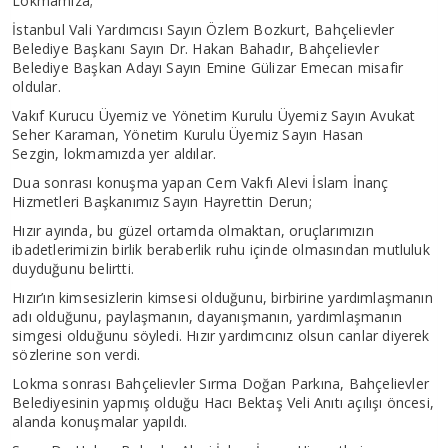
Lokmamıza;
İstanbul Vali Yardımcısı Sayın Özlem Bozkurt, Bahçelievler
Belediye Başkanı Sayın Dr. Hakan Bahadır, Bahçelievler
Belediye Başkan Adayı Sayın Emine Gülizar Emecan misafir
oldular.
Vakıf Kurucu Üyemiz ve Yönetim Kurulu Üyemiz Sayın Avukat
Seher Karaman, Yönetim Kurulu Üyemiz Sayın Hasan
Sezgin, lokmamızda yer aldılar.
Dua sonrası konuşma yapan Cem Vakfı Alevi İslam İnanç
Hizmetleri Başkanımız Sayın Hayrettin Derun;
Hızır ayında, bu güzel ortamda olmaktan, oruçlarımızın
ibadetlerimizin birlik beraberlik ruhu içinde olmasından mutluluk
duyduğunu belirtti.
Hızır’ın kimsesizlerin kimsesi olduğunu, birbirine yardımlaşmanın
adı olduğunu, paylaşmanın, dayanışmanın, yardımlaşmanın
simgesi olduğunu söyledi. Hızır yardımcınız olsun canlar diyerek
sözlerine son verdi.
Lokma sonrası Bahçelievler Sırma Doğan Parkına, Bahçelievler
Belediyesinin yapmış olduğu Hacı Bektaş Veli Anıtı açılışı öncesi,
alanda konuşmalar yapıldı.