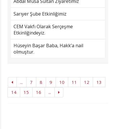
Abdal Musa Sultan Ziyaretimiz
Sarıyer Şube Etkinliğimiz
CEM Vakfı Olarak Serçeşme
Etkinliğindeyiz.
Hüseyin Başar Baba, Hakk’a nail
olmuştur.
...
7
8
9
10
11
12
13
14
15
16
...