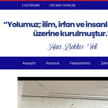
E-KÜTÜPHANE
CEM VAKFI YAYINLARI
Anasayfa
Kurumsal
Faaliyetlerimiz
Şube