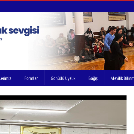
lerimiz
Formlar
Gönüllü Üyelik
Bağış
Alevilik Bilinm