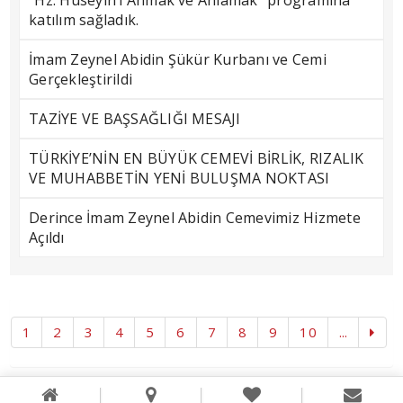
“Hz. Hüseyin’i Anmak ve Anlamak” programına
katılım sağladık.
İmam Zeynel Abidin Şükür Kurbanı ve Cemi
Gerçekleştirildi
TAZİYE VE BAŞSAĞLIĞI MESAJI
TÜRKİYE’NİN EN BÜYÜK CEMEVİ BİRLİK, RIZALIK
VE MUHABBETİN YENİ BULUŞMA NOKTASI
Derince İmam Zeynel Abidin Cemevimiz Hizmete
Açıldı
1
2
3
4
5
6
7
8
9
10
...