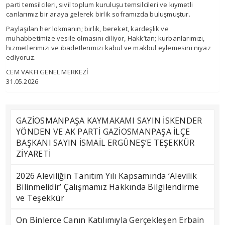
parti temsilcileri, sivil toplum kuruluşu temsilcileri ve kıymetli
canlarımız bir araya gelerek birlik soframızda buluşmuştur.
Paylaşılan her lokmanın; birlik, bereket, kardeşlik ve
muhabbetimize vesile olmasını diliyor, Hakk’tan; kurbanlarımızı,
hizmetlerimizi ve ibadetlerimizi kabul ve makbul eylemesini niyaz
ediyoruz.
CEM VAKFI GENEL MERKEZİ
31.05.2026
GAZİOSMANPAŞA KAYMAKAMI SAYIN İSKENDER
YÖNDEN VE AK PARTİ GAZİOSMANPAŞA İLÇE
BAŞKANI SAYIN İSMAİL ERGÜNEŞ’E TEŞEKKÜR
ZİYARETİ
2026 Aleviliğin Tanıtım Yılı Kapsamında ‘Alevilik
Bilinmelidir’ Çalışmamız Hakkında Bilgilendirme
ve Teşekkür
On Binlerce Canın Katılımıyla Gerçekleşen Erbain