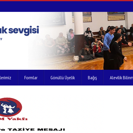
lerimiz
Formlar
Gönüllü Üyelik
Bağış
Alevilik Bilinm