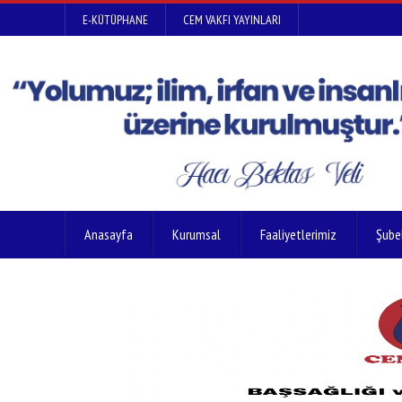
E-KÜTÜPHANE
CEM VAKFI YAYINLARI
Anasayfa
Kurumsal
Faaliyetlerimiz
Şube