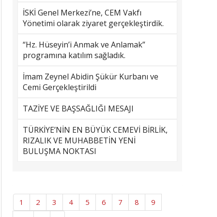
İSKİ Genel Merkezi’ne, CEM Vakfı
Yönetimi olarak ziyaret gerçekleştirdik.
“Hz. Hüseyin’i Anmak ve Anlamak”
programına katılım sağladık.
İmam Zeynel Abidin Şükür Kurbanı ve
Cemi Gerçekleştirildi
TAZİYE VE BAŞSAĞLIĞI MESAJI
TÜRKİYE’NİN EN BÜYÜK CEMEVİ BİRLİK,
RIZALIK VE MUHABBETİN YENİ
BULUŞMA NOKTASI
1
2
3
4
5
6
7
8
9